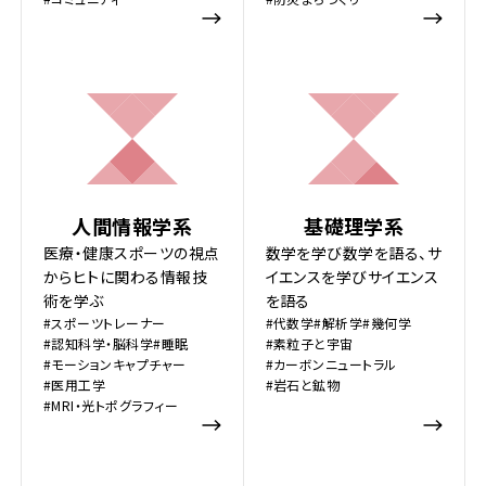
人間情報学系
基礎理学系
医療・健康スポーツの視点
数学を学び数学を語る、サ
からヒトに関わる情報技
イエンスを学びサイエンス
術を学ぶ
を語る
#スポーツトレーナー
#代数学
#解析学
#幾何学
#認知科学・脳科学
#睡眠
#素粒子と宇宙
#モーションキャプチャー
#カーボンニュートラル
#医用工学
#岩石と鉱物
#MRI・光トポグラフィー