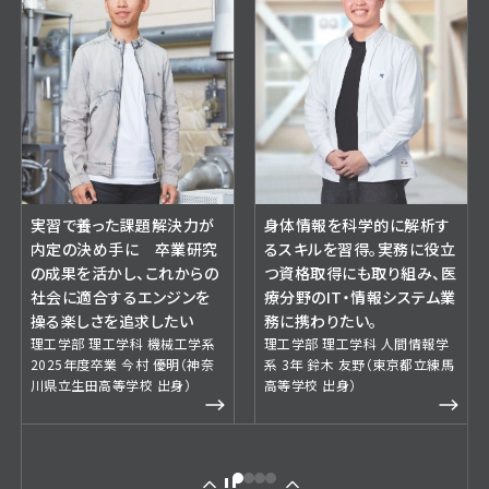
実習で養った課題解決力が
身体情報を科学的に解析す
内定の決め手に 卒業研究
るスキルを習得。実務に役立
の成果を活かし、これからの
つ資格取得にも取り組み、医
社会に適合するエンジンを
療分野のIT・情報システム業
操る楽しさを追求したい
務に携わりたい。
理工学部 理工学科 機械工学系
理工学部 理工学科 人間情報学
2025年度卒業 今村 優明（神奈
系 3年 鈴木 友野（東京都立練馬
川県立生田高等学校 出身）
高等学校 出身）