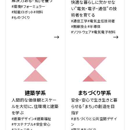
解決力ある「知」を養う
快適な暮らしに欠かせな
#環境
#フォーミュラー
い"電気・電子・通信"の技
#知能ロボット
#材料
術者を育てる
#ものづくり
#通信工学
#電気主任技術者
#無線技⼠
#半導体
#ソフトウェア
#電気電子材料
建築学系
まちづくり学系
人間的な価値観とスケー
安全・安心で生き生きと暮
ルを大切に、住環境と建築
らせる「まち」の創造を目
を学ぶ
指す
#建築デザイン
#建築福祉
#まちづくりと公共空間デザイ
#サステナブル
#安全安心
ン
#コミュニティ
#防災まちづくり