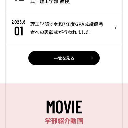
典／理工学部 教授）
2026.6
理工学部で令和7年度GPA成績優秀
01
者への表彰式が行われました
一覧を見る
M
O
V
I
E
学部紹介動画