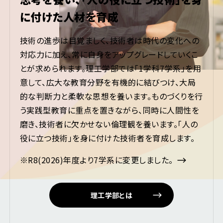
に付けた人材を育成
技術の進歩は目覚ましく、技術者は時代の変化への
対応力に加え、常に自身をアップグレードしていくこ
とが求められます。理工学部では「1学科7学系」を用
意して、広大な教育分野を有機的に結びつけ、大局
的な判断力と柔軟な思想を養います。ものづくりを行
う実践型教育に重点を置きながら、同時に人間性を
磨き、技術者に欠かせない倫理観を養います。「人の
役に立つ技術」を身に付けた技術者を育成します。
※R8(2026)年度より7学系に変更しました。
理工学部とは