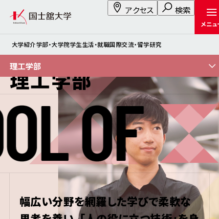
アクセス
検索
メニュ
大学紹介
学部・大学院
学生生活・就職
国際交流・留学
研究
世田谷キャンパス
理工学部
理工学部
幅広い分野を網羅した学びで柔軟な
思考を養い、「人の役に立つ技術」を身