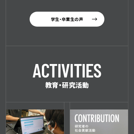
学生・卒業生の声
A
C
T
I
V
I
T
I
E
S
教育・研究活動