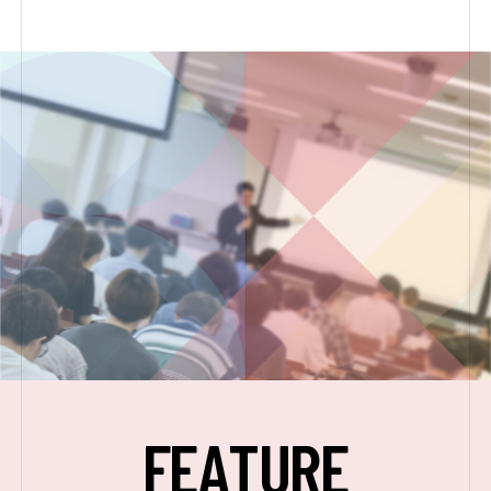
F
E
A
T
U
R
E