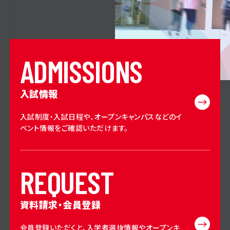
A
D
M
I
S
S
I
O
N
S
入試情報
入試制度・入試日程や、オープンキャンパスなどのイ
ベント情報をご確認いただけます。
R
E
Q
U
E
S
T
資料請求・会員登録
会員登録いただくと、入学者選抜情報やオープンキ