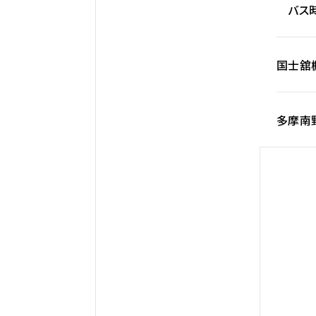
バス時
国士舘
多摩南