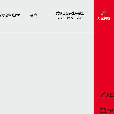
受験生
在学生
卒業生
際交流・留学
研究
の方
の方
の方
入試情報
入
資