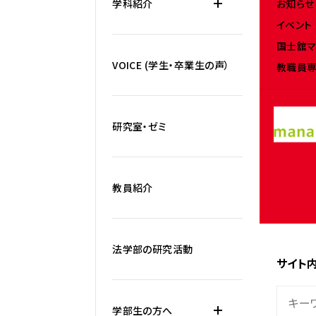
お知らせ
学科紹介
イベント
国士舘マ
VOICE (学生・卒業生の声）
教職員専
研究室・ゼミ
教員紹介
法学部の研究活動
サイト
学部生の方へ