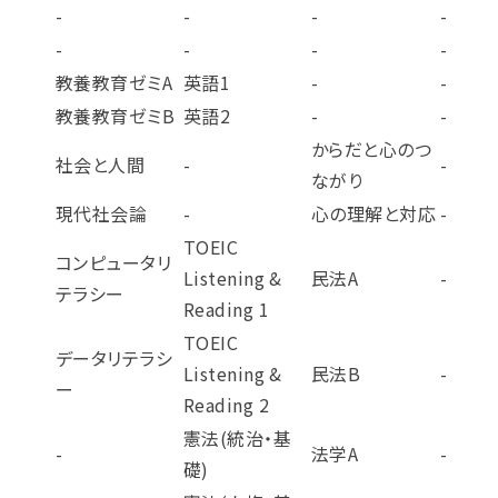
-
-
-
-
-
-
-
-
教養教育ゼミA
英語1
-
-
教養教育ゼミB
英語2
-
-
からだと心のつ
社会と人間
-
-
ながり
現代社会論
-
心の理解と対応
-
TOEIC
コンピュータリ
Listening &
民法A
-
テラシー
Reading 1
TOEIC
データリテラシ
Listening &
民法B
-
ー
Reading 2
憲法(統治・基
-
法学A
-
礎)