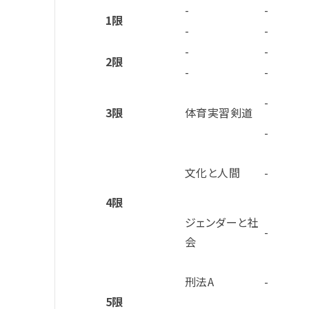
-
-
1限
-
-
-
-
2限
-
-
-
3限
体育実習剣道
-
文化と人間
-
4限
ジェンダーと社
-
会
刑法A
-
5限