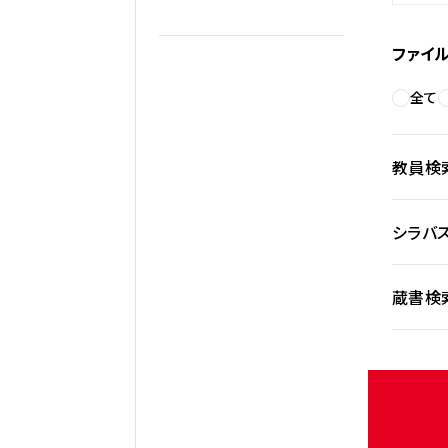
ファイ
全て
教員検
シラバ
蔵書検