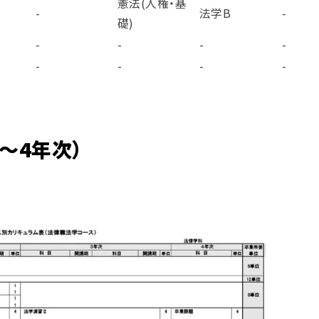
憲法(人権・基
-
法学B
-
礎)
-
-
-
-
-
-
-
-
～4年次）