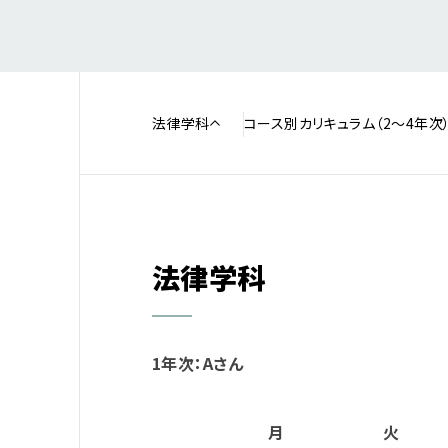
法律学科
コース別カリキュラム（2～4年次
法律学科
1年次：Aさん
月
火