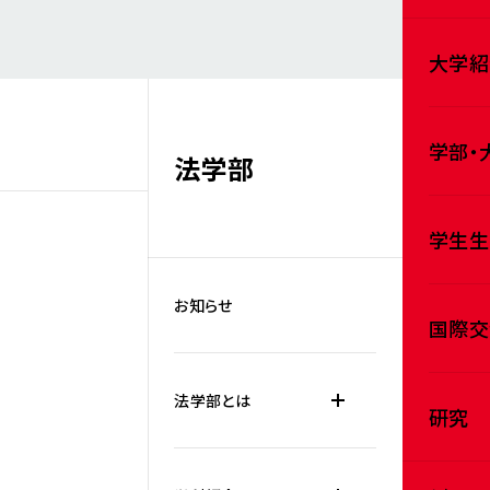
大学紹
学部・
法学部
学生生
お知らせ
国際交
法学部とは
研究