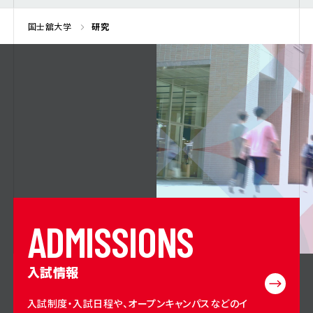
国士舘大学
研究
A
D
M
I
S
S
I
O
N
S
入試情報
入試制度・入試日程や、オープンキャンパスなどのイ