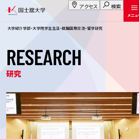
アクセス
検索
メニュ
大学紹介
学部・大学院
学生生活・就職
国際交流・留学
研究
R
E
S
E
A
R
C
H
研究