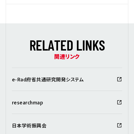
R
E
L
A
T
E
D
L
I
N
K
S
関連リンク
e-Rad府省共通研究開発システム
researchmap
日本学術振興会