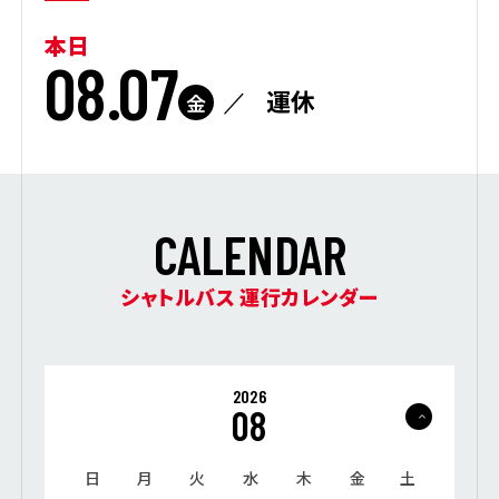
本日
08.07
運休
金
C
A
L
E
N
D
A
R
シャトルバス 運行カレンダー
2026
08
日
月
火
水
木
金
土