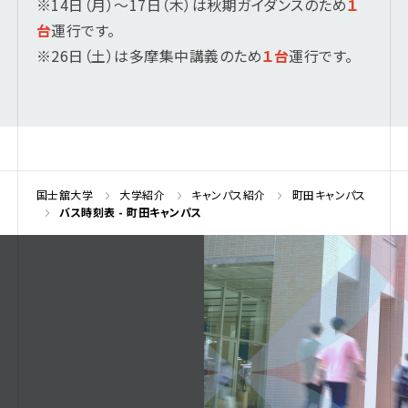
※14日（月）～17日（木）は秋期ガイダンスのため
１
台
運行です。
※26日（土）は多摩集中講義のため
１台
運行です。
国士舘大学
大学紹介
キャンパス紹介
町田キャンパス
バス時刻表 - 町田キャンパス