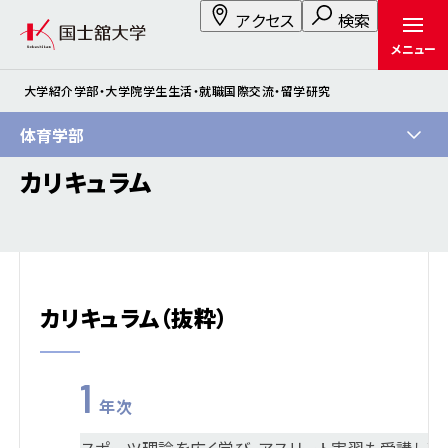
アクセス
検索
メニュー
大学紹介
学部・大学院
学生生活・就職
国際交流・留学
研究
体育学部
カリキュラム
カリキュラム（抜粋）
1
年次