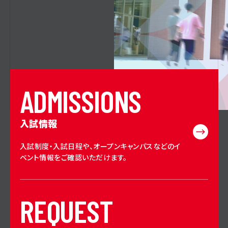
A
D
M
I
S
S
I
O
N
S
入試情報
入試制度・入試日程や、オープンキャンパスなどのイ
ベント情報をご確認いただけます。
R
E
Q
U
E
S
T