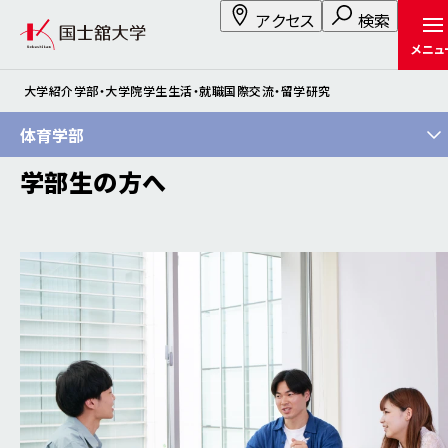
アクセス
検索
メニュ
大学紹介
学部・大学院
学生生活・就職
国際交流・留学
研究
体育学部
学部生の方へ