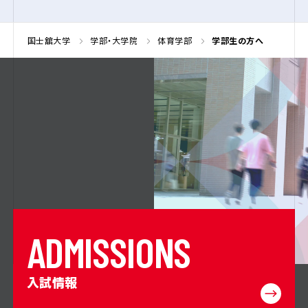
国士舘大学
学部・大学院
体育学部
学部生の方へ
A
D
M
I
S
S
I
O
N
S
入試情報