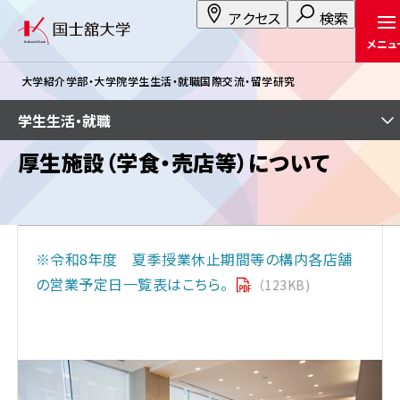
アクセス
検索
メニュ
大学紹介
学部・大学院
学生生活・就職
国際交流・留学
研究
学生生活・就職
厚生施設（学食・売店等）について
※令和8年度 夏季授業休止期間等の構内各店舗
の営業予定日一覧表はこちら。
（123KB)