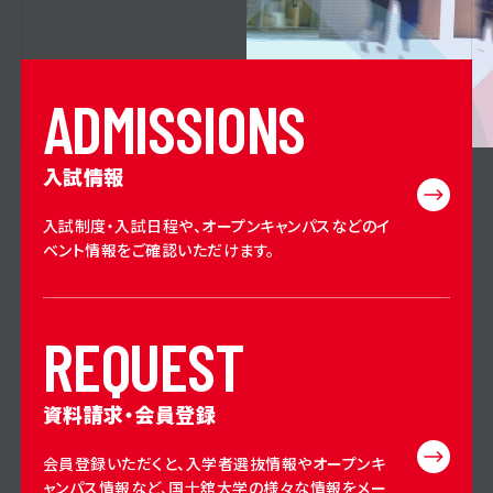
A
D
M
I
S
S
I
O
N
S
入試情報
入試制度・入試日程や、オープンキャンパスなどのイ
ベント情報をご確認いただけます。
R
E
Q
U
E
S
T
資料請求・会員登録
会員登録いただくと、入学者選抜情報やオープンキ
ャンパス情報など、国士舘大学の様々な情報をメー