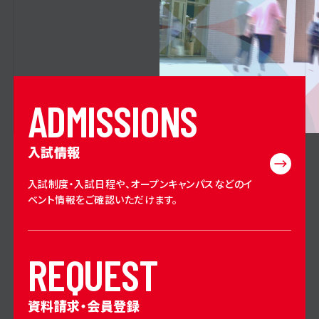
A
D
M
I
S
S
I
O
N
S
入試情報
入試制度・入試日程や、オープンキャンパスなどのイ
ベント情報をご確認いただけます。
R
E
Q
U
E
S
T
資料請求・会員登録