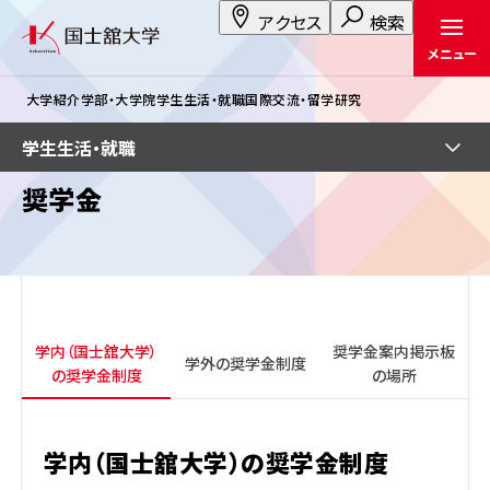
アクセス
検索
メニュー
大学紹介
学部・大学院
学生生活・就職
国際交流・留学
研究
学生生活・就職
奨学金
学内（国士舘大学）
奨学金案内掲示板
学外の奨学金制度
の奨学金制度
の場所
学内（国士舘大学）の奨学金制度