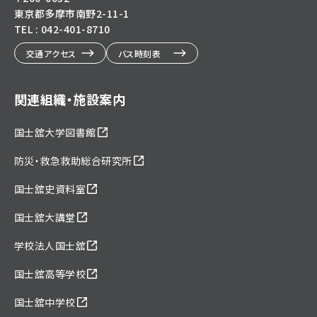
東京都多摩市南野2-11-1
TEL : 042-401-8710
交通アクセス
バス時刻表
関連組織・施設案内
国士舘大学図書館
防災・救急救助総合研究所
国士舘史資料室
国士舘大講堂
学校法人国士舘
国士舘高等学校
国士舘中学校