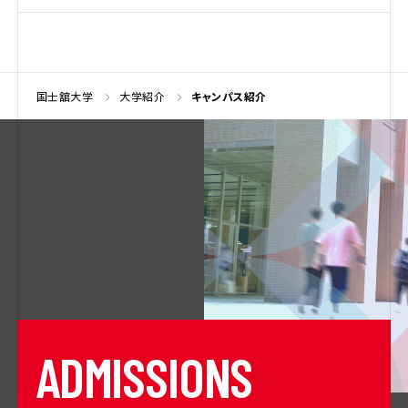
国士舘大学
大学紹介
キャンパス紹介
A
D
M
I
S
S
I
O
N
S