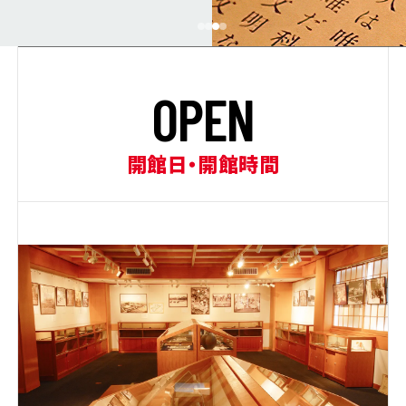
O
P
E
N
開館日・開館時間