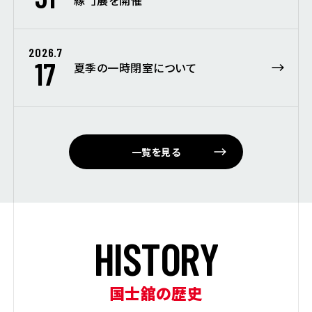
2026.7
17
夏季の一時閉室について
一覧を見る
H
I
S
T
O
R
Y
国士舘の歴史