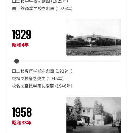
国士舘中学校を創設（1925年）
国士舘商業学校を創設（1926年）
1
9
2
9
昭和4年
国士舘専門学校を創設（1929年）
戦禍で校舎を焼失（1945年）
校名を至徳学園に変更（1946年）
1
9
5
8
昭和33年