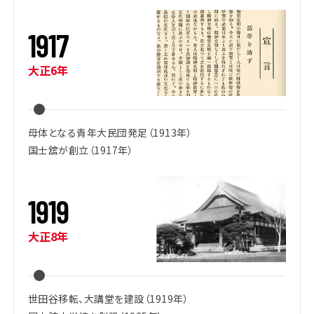
1
9
1
7
大正6年
母体となる青年大民団発足（1913年）
国士舘が創立（1917年）
1
9
1
9
大正8年
世田谷移転、大講堂を建設（1919年）