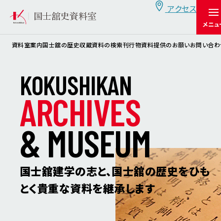
アクセス
メニュ
資料室案内
国士舘の歴史
収蔵資料の検索
刊行物
資料提供のお願い
お問い合わ
K
O
K
U
S
H
I
K
A
N
A
R
C
H
I
V
E
S
&
M
U
S
E
U
M
国士舘建学の志と、国士舘の歴史をひも
とく
貴重な資料を継承します