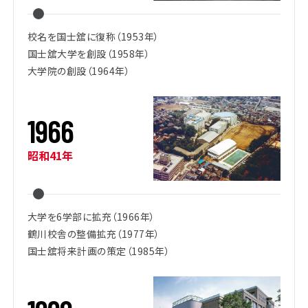
校名を国士舘に復称（1953年）
国士舘大学を創設（1958年）
大学院の創設（1964年）
1
9
6
6
昭和41年
大学を6学部に拡充（1966年）
鶴川校舎の整備拡充（1977年）
国士舘将来計画の策定（1985年）