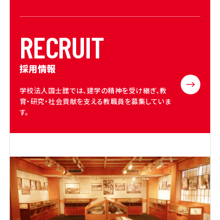
R
E
C
R
U
I
T
採用情報
学校法人国士舘では、建学の精神を受け継ぎ、教
育・研究・社会貢献を支える教職員を募集していま
す。