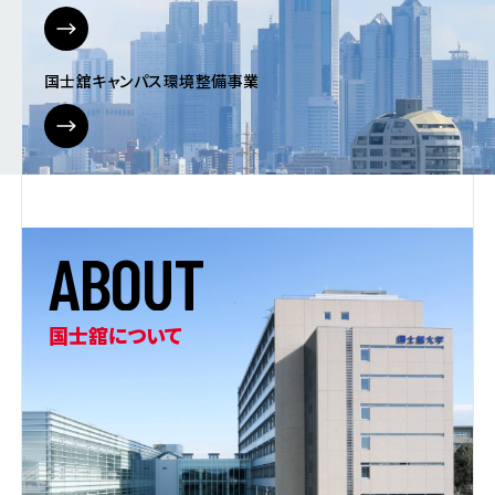
国士舘キャンパス環境整備事業
A
B
O
U
T
国士舘について