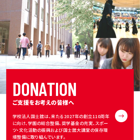
D
O
N
A
T
I
O
N
ご支援をお考えの皆様へ
学校法人国士舘は、来たる2027年の創立110周年
に向け、学園の総合整備、奨学基金の充実、スポー
ツ・文化活動の振興および国士舘大講堂の保存環
境整備に取り組んでいます。