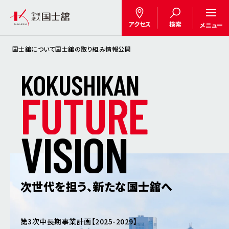
アクセス
検索
メニュー
国士舘について
国士舘の取り組み
情報公開
K
O
K
U
S
H
I
K
A
N
F
U
T
U
R
E
V
I
S
I
O
N
次世代を担う、新たな国士舘へ
第3次中長期事業計画【2025-2029】