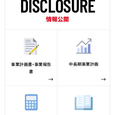
D
I
S
C
L
O
S
U
R
E
情報公開
中長期事業計画
事業計画書・事業報告
書