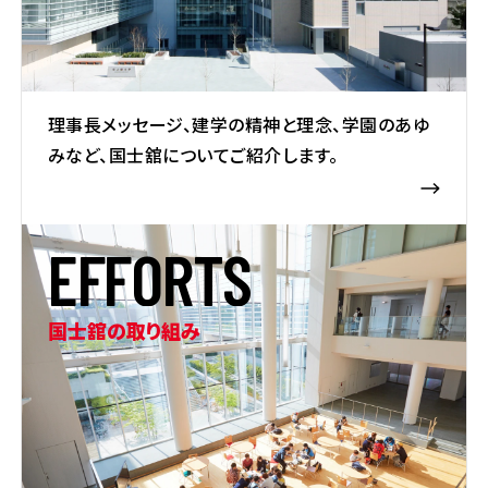
理事長メッセージ、建学の精神と理念、学園のあゆ
みなど、国士舘についてご紹介します。
E
F
F
O
R
T
S
国士舘の取り組み