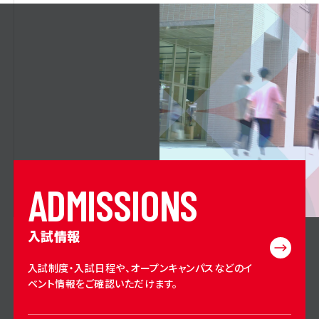
A
D
M
I
S
S
I
O
N
S
入試情報
入試制度・入試日程や、オープンキャンパスなどのイ
ベント情報をご確認いただけます。