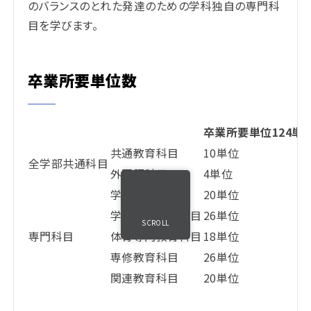
のバランスのとれた発達のための学科独自の専門科
目を学びます。
卒業所要単位数
卒業所要単位124単
共通教育科目
10単位
全学部共通科目
外国語科目
4単位
学部基礎科目
20単位
学科基礎教育科目
26単位
SCROLL
専門科目
体育専門教育科目
18単位
専修教育科目
26単位
関連教育科目
20単位