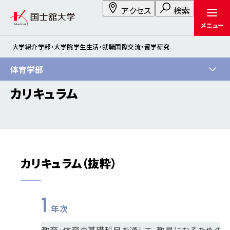
アクセス
検索
メニュー
大学紹介
学部・大学院
学生生活・就職
国際交流・留学
研究
体育学部
カリキュラム
カリキュラム（抜粋）
1
年次