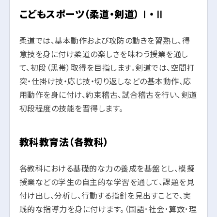
こどもスポーツ（柔道・剣道）Ⅰ・Ⅱ
柔道では、基本動作および攻防の動きを習熟し、得
意技を身に付け柔道の楽しさを味わう授業を通し
て、初段（黒帯）取得を目指します。剣道では、空間打
突・仕掛け技・応じ技・切り返しなどの基本動作、応
用動作を身に付け、約束稽古、試合稽古を行い、剣道
初段程度の技能を習得します。
教科教育法（各教科）
各教科における基礎的な力の養成を基盤とし、模擬
授業などの学生の自主的な学習を通して、課題を見
付け出し、分析し、行動する指針を見出すことで、実
践的な指導力を身に付けます。（国語･社会･算数･理