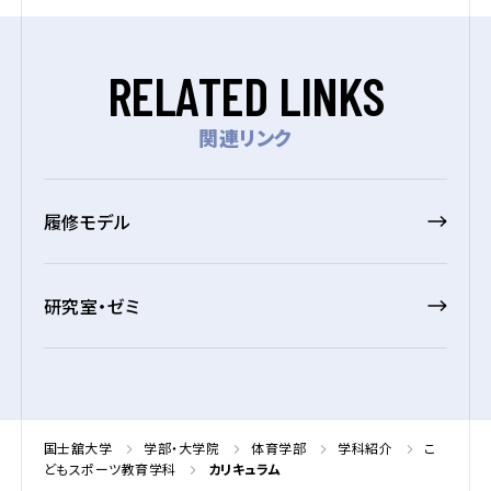
R
E
L
A
T
E
D
L
I
N
K
S
関連リンク
履修モデル
研究室・ゼミ
国士舘大学
学部・大学院
体育学部
学科紹介
こ
どもスポーツ教育学科
カリキュラム