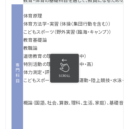
教育・体育の基礎科目を通して、教員になるための基
体育原理
体育方法学・実習（体操〈集団行動を含む〉）
こどもスポーツ（野外実習〈臨海・キャンプ〉）
教育基礎論
教職論
道徳教育の理論と実践（小・中）
特別活動の理論と実践（小・中・高）
専門科目
体力測定・評価
SCROLL
こどもスポーツ （体操・器械運動・陸上競技・水泳・ダ
概論（国語、社会、算数、理科、生活、家庭）、基礎音楽、