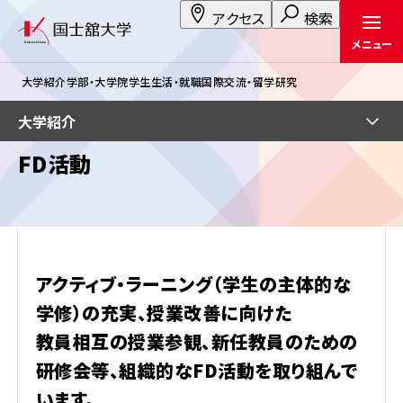
アクセス
検索
メニュー
大学紹介
学部・大学院
学生生活・就職
国際交流・留学
研究
大学紹介
FD活動
アクティブ・ラーニング（学生の主体的な
学修）の充実、授業改善に向けた
教員相互の授業参観、新任教員のための
研修会等、組織的なFD活動を取り組んで
います。