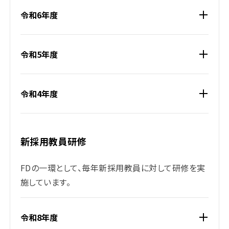
第10回
平成26年3月15日
第3期中間報告
令和6年度
第9回
平成25年7月20日
第3期(H25･26年度)
第8回
平成25年3月16日
第2期(H23･24年度)
令和5年度
第7回
平成24年3月10日
リメディアル教育の現状
第6回
平成23年7月23日
FD委員会の取組
第5回
平成22年12月20日
修学支援とキャリア教
令和4年度
第4回
平成22年9月11日
3つのポリシー策定の取
第3回
平成22年3月13日
H21年度FD委員会の
第2回
平成21年9月12日
入学前教育・初年次教
新採用教員研修
第1回
平成21年2月26日
学士課程教育とキャリ
FDの一環として、毎年新採用教員に対して研修を実
施しています。
令和8年度