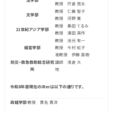
法学部
教授 宍倉 悠太
教授 仁藤 智子
文学部
教授 河野 寛
教授 桑田 てるみ
21世紀アジア学部
教授 濱田 英作
教授 池元 有一
経営学部
教授 今村 紅子
准教授 伊藤 直樹
防災・救急救助総合研究
講師 浅倉 大
所
地
令和8年度現在のIRerは以下の通りです。
政経学部
教授 貫名 貴洋