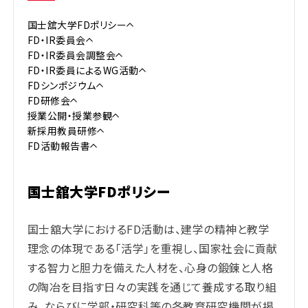
国士舘大学FDポリシー
FD・IR委員会
FD・IR委員会調整会
FD・IR委員によるWG活動
FDシンポジウム
FD研修会
授業公開・授業参観
新採用教員研修
FD活動報告書
国士舘大学FDポリシー
国士舘大学におけるFD活動は、建学の精神と教学
理念の体現である「活学」を重視し、国家社会に貢献
する智力と胆力を備えた人材を、心身の鍛錬と人格
の陶冶を目指す日々の実践を通じて養成する取り組
み、ならびに学部・研究科等の各教育研究機関が掲