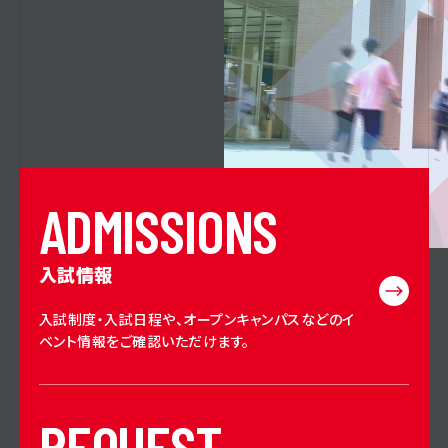
A
D
M
I
S
S
I
O
N
S
入試情報
入試制度・入試日程や、オープンキャンパスなどのイ
ベント情報をご確認いただけます。
R
E
Q
U
E
S
T