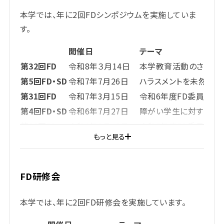
本学では、年に2回FDシンポジウムを実施していま
す。
開催日
テーマ
第32回FD
令和8年３月14日
本学教育活動のさらなる
第5回FD・SD
令和7年7月26日
ハラスメントを未然に防
第31回FD
令和7年3月15日
令和6年度FD委員会の
第4回FD・SD
令和6年7月27日
障がい学生に対する合
第30回FD
令和6年3月16日
令和5年度FD委員会の
もっと見る
第29回FD
令和5年7月15日
生成系AI．教育・研究の
第28回FD
令和5年3月11日
令和4年度FD委員会の
第27回FD
令和4年7月16日
ハラスメントのないキャ
FD研修会
第26回FD
令和4年3月12日
令和3年度FD委員会
第3回FD・SD
令和4年1月29日
狙われる大学生 ～学
本学では、年に2回FD研修会を実施しています。
第2回FD・SD
令和3年9月11日
修学に配慮を要する学