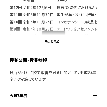
開催日
テーマ
第25回
令和3年6月26日
ハイブリッド型授業実
第12回
令和7年12月6日
教育DX時代におけるAIの現
第24回
令和3年3月13日
令和2年度FD委員会の
第11回
令和6年11月30日
学生が学びやすい授業づくり
第23回
令和2年9月12日
春期オンライン授業の
第10回
令和5年11月25日
コンピテンシーの成長を導く
第22回
令和2年6月27日
オンライン授業実践報
第9回
令和4年10月29日
ナニ⁉ソレ⁉アセスメント・テス
第21回
令和元年7月13日
キャリア教育の意義と
第8回
令和元年11月30日
ケースメソッド教授法入門
第20回
平成31年3月16日
平成30年度FD委員会
もっと見る
第7回
平成30年11月24日
学生の学修を促進するアクティ
第19回
平成30年7月14日
初年次教育の意義と効
SCROLL
第6回
平成29年11月18日
ファシリテーションが拓く新
SCROLL
第18回
平成30年3月17日
平成29年度FD委員会
第5回
平成28年12月3日
21世紀型の資質・能力と大学
授業公開・授業参観
第17回
平成29年7月15日
国士舘大学における教
第4回
平成27年12月12日
大学で教える人のためのルー
第16回
平成29年3月11日
第2次第1期FD委員会
第3回
平成27年1月24日
大学教育の質保証システムの整
教員が相互に授業改善を図る目的として、平成25年
第15回
平成28年7月16日
アクティブ・ラーニング
度より実施しています。
第2回
平成25年12月14日
自ら内省からはじまるアクティ
第14回
平成28年3月12日
教学IR調査がひらく教
第1回
平成24年12月22日
カリキュラム可視化マップ作
第13回
平成27年7月18日
【FD･SDシンポジウ
令和7年度
第12回
平成27年3月14日
第3期報告 FD委員会
第11回
平成26年7月26日
学生の主体的な学びを