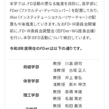
本学では、FD活動の更なる推進を目的に、各学部に
FDer（ファカルティ・ディベロッパー）を配置しており、
IRer（インスティテューショナル・リサーチャー）の配
置も今後推進していきます。なおFD・IR委員会開催
前に、FD・IR委員会調整会（旧FDer・WG座長会議）
を行い、本学のFD活動について検討しています。
令和8年度現在のFDerは以下の通りです。
教授 川島 耕司
政経学部
准教授 古坂 正人
教授 井上 善弘
体育学部
准教授 新木 伸次
教授 高橋 幸雄
理工学部
教授 名越 篤史
教授 和田 義浩