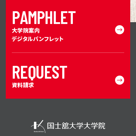
P
A
M
P
H
L
E
T
大学院案内
デジタルパンフレット
R
E
Q
U
E
S
T
資料請求