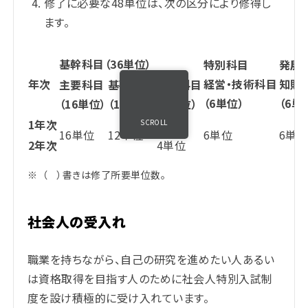
修了に必要な48単位は、次の区分により修得し
ます。
基幹科目（36単位）
特別科目
発展
年次
経営・技術科目
知財
主要科目
基礎科目
演習科目
（6単位）
（6単
（16単位）
（12単位）
（8単位）
1年次
4単位
SCROLL
16単位
12単位
6単位
6単
2年次
4単位
※
（ ）書きは修了所要単位数。
社会人の受入れ
職業を持ちながら、自己の研究を進めたい人あるい
は資格取得を目指す人のために社会人特別入試制
度を設け積極的に受け入れています。