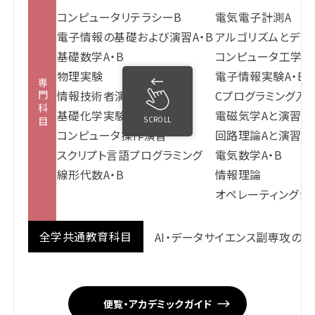
コンピュータリテラシーB
電気電子計測A
電子情報の基礎および演習A・B
アルゴリズムとデー
基礎数学A・B
コンピュータ工学
物理実験
電子情報実験A・B
専門科目
情報技術者演習A
Cプログラミング入
基礎化学実験
電磁気学Aと演習
SCROLL
コンピュータ操作演習
回路理論Aと演習
スクリプト言語プログラミング
電気数学A・B
線形代数A・B
情報理論
オペレーティングシ
全学共通教育科目
AI・データサイエンス副専攻の科目
便覧・アカデミックガイド