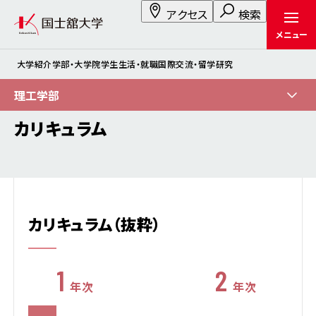
アクセス
検索
メニュー
大学紹介
学部・大学院
学生生活・就職
国際交流・留学
研究
理工学部
カリキュラム
カリキュラム（抜粋）
1
2
年次
年次