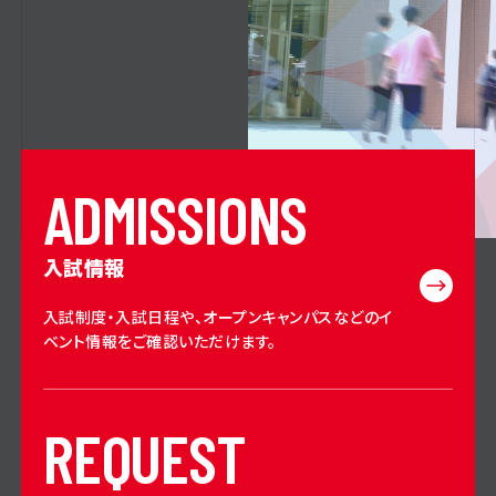
A
D
M
I
S
S
I
O
N
S
入試情報
入試制度・入試日程や、オープンキャンパスなどのイ
ベント情報をご確認いただけます。
R
E
Q
U
E
S
T