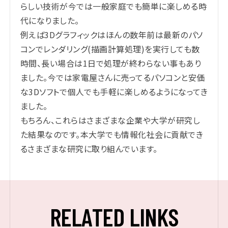
らしい技術が今では一般家庭でも簡単に楽しめる時
代になりました。
例えば3Dグラフィックはほんの数年前は最新のパソ
コンでレンダリング(描画計算処理)を実行しても数
時間、長い場合は1日で処理が終わらない事もあり
ました。今では家電屋さんに売ってるパソコンと安価
な3Dソフトで個人でも手軽に楽しめるようになってき
ました。
もちろん、これらはさまざまな企業や大学が研究し
た結果なのです。本大学でも情報化社会に貢献でき
るさまざまな研究に取り組んでいます。
R
E
L
A
T
E
D
L
I
N
K
S