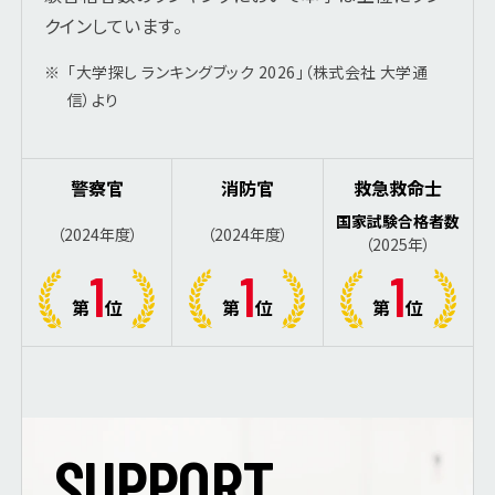
クインしています。
※
「大学探し ランキングブック 2026」（株式会社 大学通
信）より
警察官
消防官
救急救命士
国家試験
合格者数
（2024年度）
（2024年度）
（2025年）
1
1
1
第
位
第
位
第
位
S
U
P
P
O
R
T