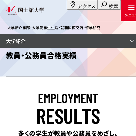
アクセス
検索
メニュ
大学紹介
学部・大学院
学生生活・就職
国際交流・留学
研究
大学紹介
教員・公務員合格実績
E
M
P
L
O
Y
M
E
N
T
R
E
S
U
L
T
S
多くの学生が教員や公務員をめざし、