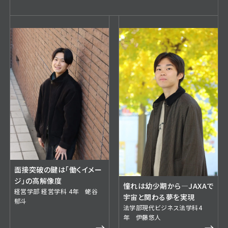
面接突破の鍵は「働くイメー
ジ」の高解像度
憧れは幼少期から—JAXAで
経営学部 経営学科 4年 蛯谷
宇宙と関わる夢を実現
郁斗
法学部現代ビジネス法学科4
年 伊藤悠人