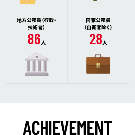
地方公務員（行政・
国家公務員
技術者）
（自衛官除く）
86
28
人
人
A
C
H
I
E
V
E
M
E
N
T