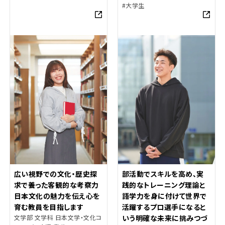
#大学生
広い視野での文化・歴史探
部活動でスキルを高め、実
求で養った客観的な考察力
践的なトレーニング理論と
日本文化の魅力を伝え心を
語学力を身に付けて世界で
育む教員を目指します
活躍するプロ選手になると
文学部 文学科 日本文学・文化コ
いう明確な未来に挑みつづ