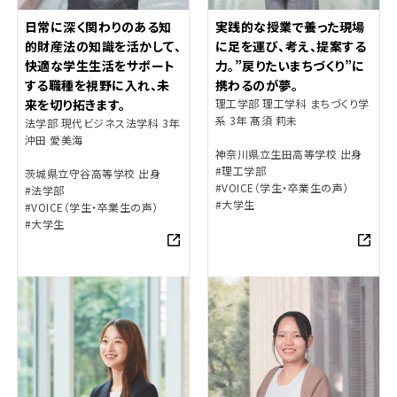
日常に深く関わりのある知
実践的な授業で養った現場
的財産法の知識を活かして、
に足を運び、考え、提案する
快適な学生生活をサポート
力。”戻りたいまちづくり”に
する職種を視野に入れ、未
携わるのが夢。
来を切り拓きます。
理工学部 理工学科 まちづくり学
系 3年 髙須 莉未
法学部 現代ビジネス法学科 3年
沖田 愛美海
神奈川県立生田高等学校 出身
#理工学部
茨城県立守谷高等学校 出身
#VOICE（学生・卒業生の声）
#法学部
#大学生
#VOICE（学生・卒業生の声）
#大学生