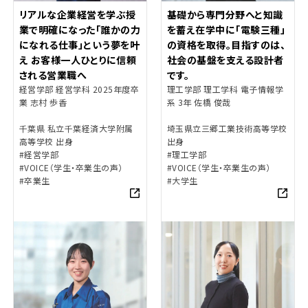
基礎から専門分野へと知識
リアルな企業経営を学ぶ授
を蓄え在学中に「電験三種」
業で明確になった「誰かの力
の資格を取得。目指すのは、
になれる仕事」という夢を叶
社会の基盤を支える設計者
え お客様一人ひとりに信頼
です。
される営業職へ
理工学部 理工学科 電子情報学
経営学部 経営学科 2025年度卒
系 3年 佐橋 俊哉
業 志村 歩香
埼玉県立三郷工業技術高等学校
千葉県 私立千葉経済大学附属
出身
高等学校 出身
#理工学部
#経営学部
#VOICE（学生・卒業生の声）
#VOICE（学生・卒業生の声）
#大学生
#卒業生