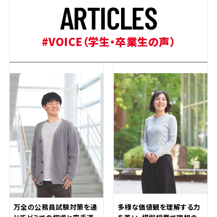
A
R
T
I
C
L
E
S
#VOICE（学生・卒業生の声）
万全の公務員試験対策を通
多様な価値観を理解する力