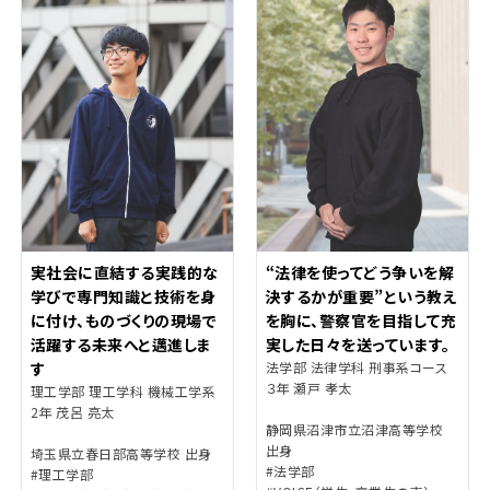
実社会に直結する実践的な
“法律を使ってどう争いを解
学びで専門知識と技術を身
決するかが重要”という教え
に付け、ものづくりの現場で
を胸に、警察官を目指して充
活躍する未来へと邁進しま
実した日々を送っています。
す
法学部 法律学科 刑事系コース
３年 瀬戸 孝太
理工学部 理工学科 機械工学系
2年 茂呂 亮太
静岡県沼津市立沼津高等学校
出身
埼玉県立春日部高等学校 出身
#法学部
#理工学部