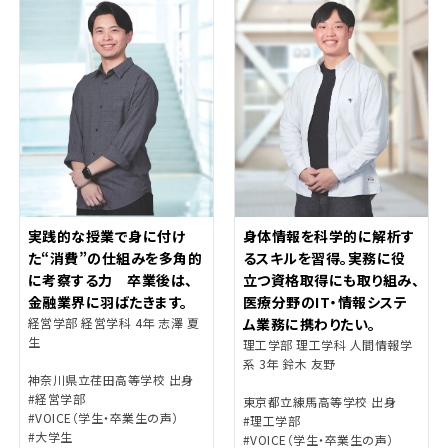
実践的な授業で身に付け
身体情報を科学的に解析す
た“消費”の仕組みを多角的
るスキルを習得。実務に役
に考察する力 卒業後は、
立つ資格取得にも取り組み、
金融業界に羽ばたきます。
医療分野のIT・情報システ
経営学部 経営学科 4年 志澤 夏
ム業務に携わりたい。
生
理工学部 理工学科 人間情報学
系 3年 鈴木 友野
神奈川県立荏田高等学校 出身
#経営学部
東京都立練馬高等学校 出身
#VOICE（学生・卒業生の声）
#理工学部
#大学生
#VOICE（学生・卒業生の声）