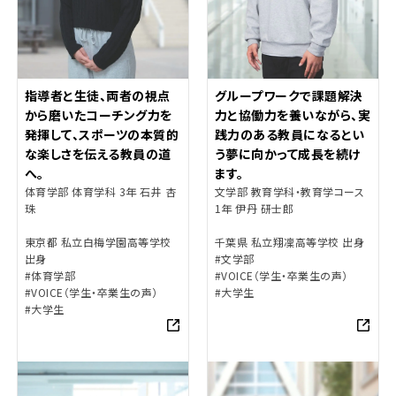
指導者と生徒、両者の視点
グループワークで課題解決
から磨いたコーチング力を
力と協働力を養いながら、実
発揮して、スポーツの本質的
践力のある教員になるとい
な楽しさを伝える教員の道
う夢に向かって成長を続け
へ。
ます。
体育学部 体育学科 3年 石井 杏
文学部 教育学科・教育学コース
珠
1年 伊丹 研士郎
東京都 私立白梅学園高等学校
千葉県 私立翔凜高等学校 出身
出身
#文学部
#体育学部
#VOICE（学生・卒業生の声）
#VOICE（学生・卒業生の声）
#大学生
#大学生