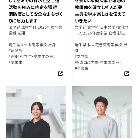
じてゼミでの探求と空手道
を養い、模擬授業で理想の
活動を強みに内定を獲得
教師像を確立し掴んだ夢
消防官として安全なまちづく
古典を学ぶ楽しさを伝えて
りに尽力します
いきたい
法学部 法律学科 2025年度卒業
文学部 文学科 日本文学・文化コ
長瀬 光翔
ース 2025年度卒業 白根 彩圭
埼玉県立松山高等学校 出身
岩手県 私立花巻東高等学校 出
#法学部
身
#VOICE（学生・卒業生の声）
#文学部
#卒業生
#VOICE（学生・卒業生の声）
#卒業生