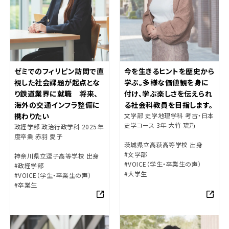
ゼミでのフィリピン訪問で直
今を生きるヒントを歴史から
視した社会課題が起点とな
学ぶ。多様な価値観を身に
り鉄道業界に就職 将来、
付け、学ぶ楽しさを伝えられ
海外の交通インフラ整備に
る社会科教員を目指します。
携わりたい
文学部 史学地理学科 考古・日本
史学コース 3年 大竹 琉乃
政経学部 政治行政学科 2025年
度卒業 赤羽 愛子
茨城県立高萩高等学校 出身
#文学部
神奈川県立逗子高等学校 出身
#VOICE（学生・卒業生の声）
#政経学部
#大学生
#VOICE（学生・卒業生の声）
#卒業生