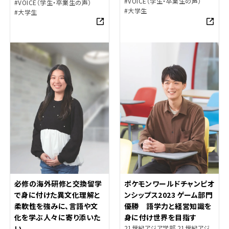
#VOICE（学生・卒業生の声）
#VOICE（学生・卒業生の声）
#大学生
#大学生
必修の海外研修と交換留学
ポケモンワールドチャンピオ
で身に付けた異文化理解と
ンシップス2023 ゲーム部門
柔軟性を強みに、言語や文
優勝 語学力と経営知識を
化を学ぶ人々に寄り添いた
身に付け世界を目指す
い。
21世紀アジア学部 21世紀アジ