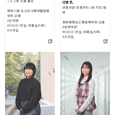
ース 2年 大澤 春花
けます。
体育学部 体育学科 2年 竹松 魁
神奈川県 私立日々輝学園高等
柊
学校 出身
#文学部
長野県岡谷工業高等学校 出身
#VOICE（学生・卒業生の声）
#体育学部
#大学生
#VOICE（学生・卒業生の声）
#大学生