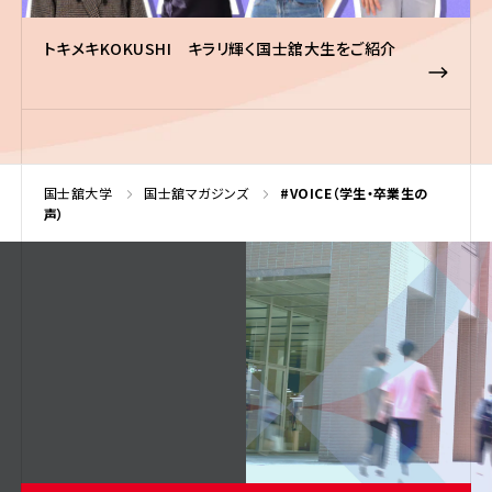
トキメキKOKUSHI キラリ輝く国士舘大生をご紹介
国士舘大学
国士舘マガジンズ
#VOICE（学生・卒業生の
声）