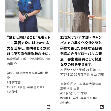
”試行し続けること”をモット
21世紀アジア学部 - キャン
ーに実習で身に付けた対応
パスでの異文化交流と海外
力を活かし、傷病者とその家
研修で養った多様な価値観
族に寄り添う救急救命士に。
を認め合うグローバルな観
体育学部 スポーツ医科学科 2年
点 客室乗務員として快適
内田 心
な空の旅を支えます。
21世紀アジア学部 21世紀アジ
神奈川県立厚木東高等学校 出
ア学科 2025年度卒業 丸山 流花
身
#体育学部
東京都 私立日本体育大学桜華
#VOICE（学生・卒業生の声）
高等学校 出身
#大学生
#21世紀アジア学部
#VOICE（学生・卒業生の声）
#卒業生