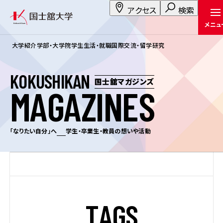
アクセス
検索
メニュ
大学紹介
学部・大学院
学生生活・就職
国際交流・留学
研究
K
O
K
U
S
H
I
K
A
N
国士舘マガジンズ
M
A
G
A
Z
I
N
E
S
「なりたい自分」へ
学生・卒業生・教員の想いや活動
T
A
G
S