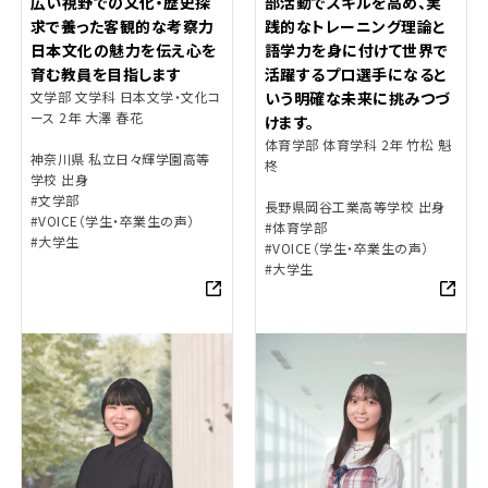
広い視野での文化・歴史探
部活動でスキルを高め、実
求で養った客観的な考察力
践的なトレーニング理論と
日本文化の魅力を伝え心を
語学力を身に付けて世界で
育む教員を目指します
活躍するプロ選手になると
文学部 文学科 日本文学・文化コ
いう明確な未来に挑みつづ
ース 2年 大澤 春花
けます。
体育学部 体育学科 2年 竹松 魁
神奈川県 私立日々輝学園高等
柊
学校 出身
#文学部
長野県岡谷工業高等学校 出身
#VOICE（学生・卒業生の声）
#体育学部
#大学生
#VOICE（学生・卒業生の声）
#大学生