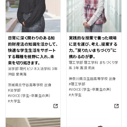
日常に深く関わりのある知
実践的な授業で養った現場
的財産法の知識を活かして、
に足を運び、考え、提案する
快適な学生生活をサポート
力。”戻りたいまちづくり”に
する職種を視野に入れ、未
携わるのが夢。
来を切り拓きます。
理工学部 理工学科 まちづくり学
系 3年 髙須 莉未
法学部 現代ビジネス法学科 3年
沖田 愛美海
神奈川県立生田高等学校 出身
#理工学部
茨城県立守谷高等学校 出身
#VOICE（学生・卒業生の声）
#法学部
#大学生
#VOICE（学生・卒業生の声）
#大学生