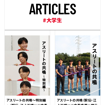
A
R
T
I
C
L
E
S
#大学生
アスリートの共鳴～特別編
アスリートの共鳴（駅伝・江