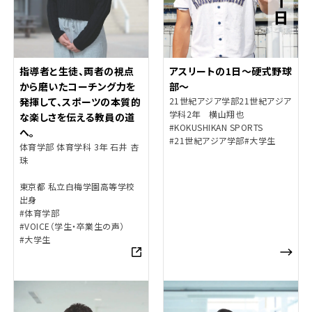
指導者と生徒、両者の視点
アスリートの1日～硬式野球
から磨いたコーチング力を
部～
発揮して、スポーツの本質的
21世紀アジア学部21世紀アジア
学科2年 横山翔也
な楽しさを伝える教員の道
#KOKUSHIKAN SPORTS
へ。
#21世紀アジア学部
#大学生
体育学部 体育学科 3年 石井 杏
珠
東京都 私立白梅学園高等学校
出身
#体育学部
#VOICE（学生・卒業生の声）
#大学生