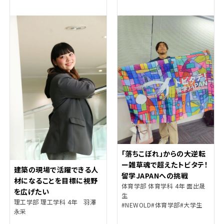
「落ちこぼれ」からの大逆転
ー雑草魂で超えたトビタテ！
建築の現場で活躍できる人
留学JAPANへの挑戦
材になることを目標に視野
体育学部 体育学科 4年 面出晟
を広げたい
生
理工学部 理工学科 4年 羽澤
#NEWOLD
#体育学部
#大学生
永采