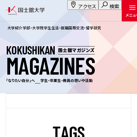
アクセス
検索
メニュ
大学紹介
学部・大学院
学生生活・就職
国際交流・留学
研究
K
O
K
U
S
H
I
K
A
N
国士舘マガジンズ
M
A
G
A
Z
I
N
E
S
「なりたい自分」へ
学生・卒業生・教員の想いや活動
T
A
G
S