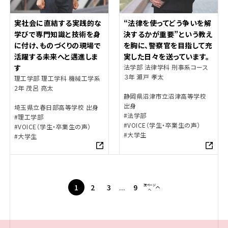
実社会に直結する実践的な
“法律を使ってどう争いを解
学びで専門知識と技術を身
決するかが重要”という教え
に付け、ものづくりの現場で
を胸に、警察官を目指して充
活躍する未来へと邁進しま
実した日々を送っています。
す
法学部 法律学科 刑事系コース
３年 瀬戸 孝太
理工学部 理工学科 機械工学系
2年 茂呂 亮太
静岡県沼津市立沼津高等学校
出身
埼玉県立春日部高等学校 出身
#法学部
#理工学部
#VOICE（学生・卒業生の声）
#VOICE（学生・卒業生の声）
#大学生
#大学生
1
2
3
...
9
次ページ
へ