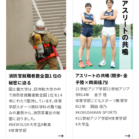
アスリートの共鳴（競歩・金
消防官就職者数全国１位の
子陸×岡田佳乃）
秘密に迫る
21世紀アジア学部21世紀アジア
国士舘大学は、四年制大学の中
学科4年 金子 陸
で消防官就職者数全国１位を14
体育学部こどもスポーツ教育学
年にわたり堅持しています。体育
科2年 岡田 佳乃
学部スポーツ医科学科の取り組
#KOKUSHIKAN SPORTS
みの裏側から、消防官輩出の秘
#21世紀アジア学部
#体育学部
密に迫りました。
#大学生
#NEWOLD
#大学生
#教員
#体育学部