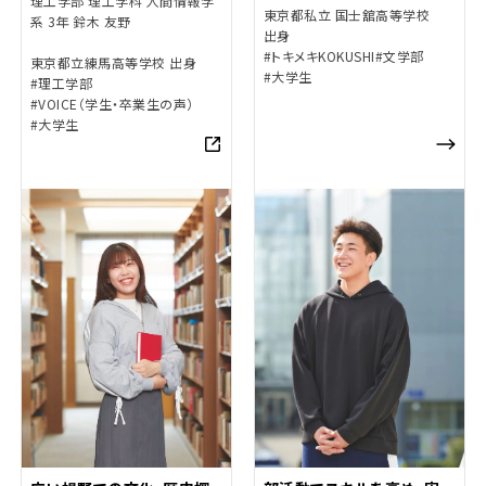
理工学部 理工学科 人間情報学
東京都私立 国士舘高等学校
系 3年 鈴木 友野
出身
#トキメキKOKUSHI
#文学部
東京都立練馬高等学校 出身
#大学生
#理工学部
#VOICE（学生・卒業生の声）
#大学生