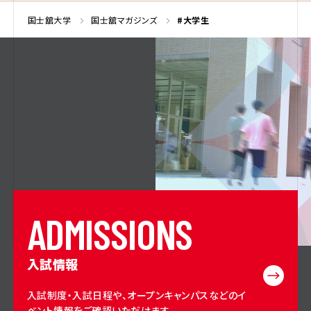
国士舘大学
国士舘マガジンズ
#大学生
A
D
M
I
S
S
I
O
N
S
入試情報
入試制度・入試日程や、オープンキャンパスなどのイ
ベント情報をご確認いただけます。