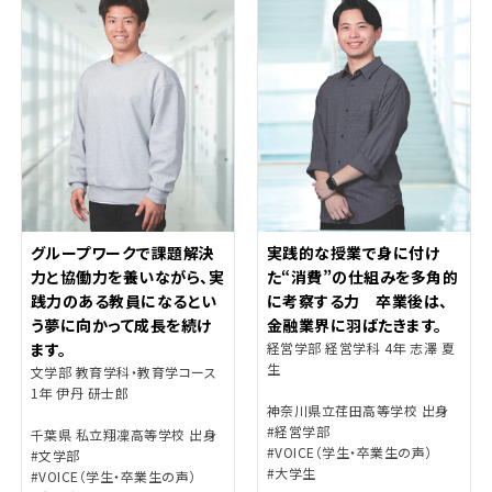
グループワークで課題解決
実践的な授業で身に付け
力と協働力を養いながら、実
た“消費”の仕組みを多角的
践力のある教員になるとい
に考察する力 卒業後は、
う夢に向かって成長を続け
金融業界に羽ばたきます。
ます。
経営学部 経営学科 4年 志澤 夏
生
文学部 教育学科・教育学コース
1年 伊丹 研士郎
神奈川県立荏田高等学校 出身
#経営学部
千葉県 私立翔凜高等学校 出身
#VOICE（学生・卒業生の声）
#文学部
#大学生
#VOICE（学生・卒業生の声）