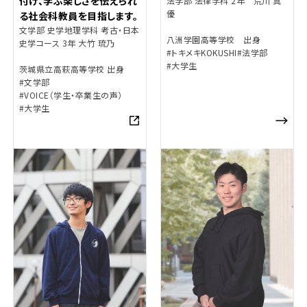
付け、学ぶ楽しさを伝えられ
法学部 法律学科 2年 荒川 真
優
る社会科教員を目指します。
文学部 史学地理学科 考古・日本
八洲学園高等学校 出身
史学コース 3年 大竹 琉乃
#トキメキKOKUSHI
#法学部
#大学生
茨城県立高萩高等学校 出身
#文学部
#VOICE（学生・卒業生の声）
#大学生