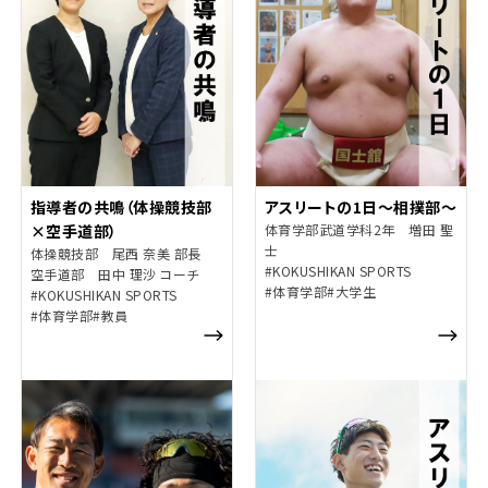
指導者の共鳴（体操競技部
アスリートの1日～相撲部～
×空手道部）
体育学部武道学科2年 増田 聖
士
体操競技部 尾西 奈美 部長
#KOKUSHIKAN SPORTS
空手道部 田中 理沙 コーチ
#体育学部
#大学生
#KOKUSHIKAN SPORTS
#体育学部
#教員