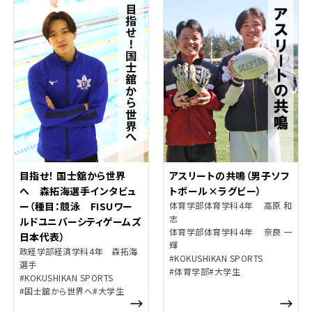
目指せ！ 国士舘から世界
アスリートの共鳴（男子ソフ
へ 森拓海選手インタビュ
トボール×ラグビー）
ー（種目：競泳 FISUワー
体育学部体育学科4年 高原 和
志
ルドユニバーシティゲームズ
体育学部体育学科4年 奈良 一
日本代表）
輝
政経学部経済学科4年 森拓海
#KOKUSHIKAN SPORTS
選手
#体育学部
#大学生
#KOKUSHIKAN SPORTS
#国士舘から世界へ
#大学生