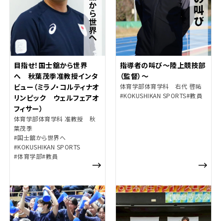
目指せ！国士舘から世界
指導者の叫び～陸上競技部
へ 秋葉茂季准教授インタ
（監督）～
ビュー（ミラノ・コルティナオ
体育学部体育学科 右代 啓祐
#KOKUSHIKAN SPORTS
#教員
リンピック ウェルフェアオ
フィサー）
体育学部体育学科 准教授 秋
葉茂季
#国士舘から世界へ
#KOKUSHIKAN SPORTS
#体育学部
#教員