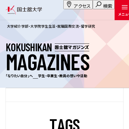
アクセス
検索
メニュ
大学紹介
学部・大学院
学生生活・就職
国際交流・留学
研究
K
O
K
U
S
H
I
K
A
N
国士舘マガジンズ
M
A
G
A
Z
I
N
E
S
「なりたい自分」へ
学生・卒業生・教員の想いや活動
T
A
G
S