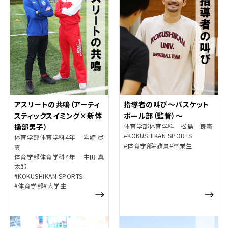
アスリートの共鳴（アーティ
指導者の叫び～バスケット
スティックスイミング×新体
ボール部（監督）～
操部男子）
体育学部体育学科 松島 良豪
#KOKUSHIKAN SPORTS
体育学部体育学科4年 岩崎 尽
#体育学部
#教員
#卒業生
真
体育学部体育学科4年 中田 真
太郎
#KOKUSHIKAN SPORTS
#体育学部
#大学生