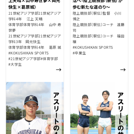
上天晴×山中寿世夢×岡元
活へ-陸上競技部（駅伝）が
快生×葛原城）
歩む新たな道のり～
21世紀アジア学部21世紀アジア
陸上競技部（駅伝）監督 小川
学科4年 江上 天晴
博之
体育学部体育学科4年 山中 寿
陸上競技部（駅伝）コーチ 遠藤
世夢
司
21世紀アジア学部21世紀アジア
陸上競技部（駅伝）コーチ 福田
学科3年 岡元快生
穣
体育学部体育学科4年 葛原 城
#KOKUSHIKAN SPORTS
#KOKUSHIKAN SPORTS
#卒業生
#21世紀アジア学部
#体育学部
#大学生