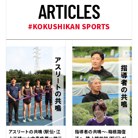
A
R
T
I
C
L
E
S
#KOKUSHIKAN SPORTS
アスリートの共鳴（駅伝・江
指導者の共鳴～-箱根路復