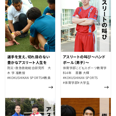
アスリートの叫び～ハンド
選手を支え、切れ目のない
ボール（男子）～
豊かなアスリート人生を
体育学部こどもスポーツ教育学
防災・救急救助総合研究所 大
科4年 首藤 大輝
木 学 准教授
#KOKUSHIKAN SPORTS
#KOKUSHIKAN SPORTS
#教員
#体育学部
#大学生