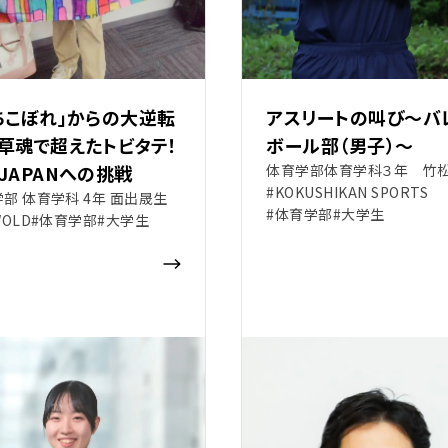
ちこぼれ」からの大逆転
アスリートの叫び～バ
草魂で超えたトビタテ！
ボール部（男子）～
JAPANへの挑戦
体育学部体育学科３年 竹松
#KOKUSHIKAN SPORTS
部 体育学科 4年 面出晟生
#体育学部
#大学生
WOLD
#体育学部
#大学生