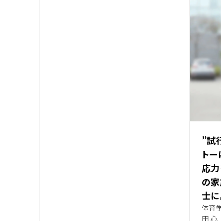
”試
トー
応力
の家
士に
体育学
田 心