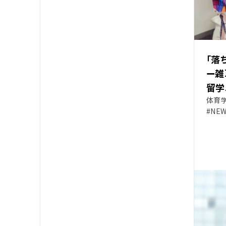
「落
ー雑
留学
体育学
#NE