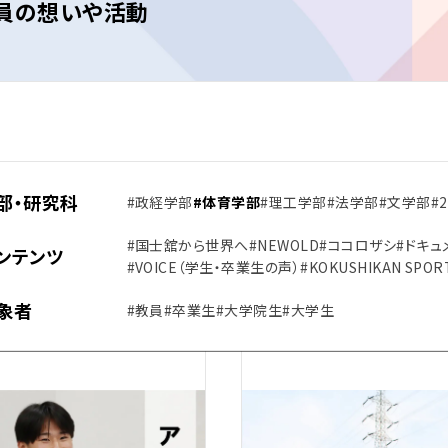
教員の想いや活動
部・研究科
#政経学部
#体育学部
#理工学部
#法学部
#文学部
#
#国士舘から世界へ
#NEWOLD
#ココロザシ
#ドキュ
ンテンツ
#VOICE（学生・卒業生の声）
#KOKUSHIKAN SPOR
象者
#教員
#卒業生
#大学院生
#大学生