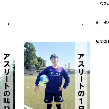
バス時
国士舘
多摩南