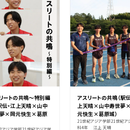
リートの共鳴～特別編
アスリートの共鳴（駅伝
駅伝・江上天晴×山中
上天晴×山中寿世夢
夢×岡元快生×葛原
元快生×葛原城）
21世紀アジア学部21世紀ア
科4年 江上 天晴
紀アジア学部21世紀アジア学