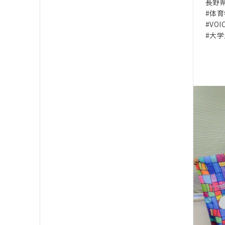
長野
#体
#VO
#大学