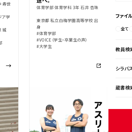
道へ。
 寿世
体育学部 体育学科 3年 石井 杏珠
ファイ
ジア学
東京都 私立白梅学園高等学校 出
身
全て
 城
#体育学部
#VOICE（学生・卒業生の声）
部
#大学生
教員検
シラバ
蔵書検