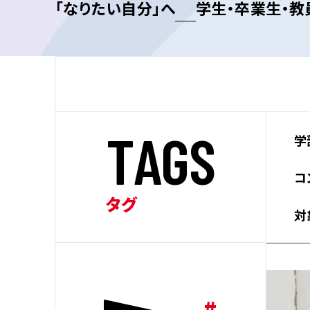
「なりたい自分」へ
学生・卒業生・
T
A
G
S
学
コ
タグ
対