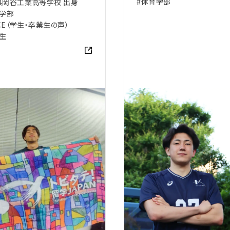
#体育学部
県岡谷工業高等学校 出身
育学部
ICE（学生・卒業生の声）
生