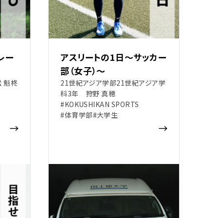
レー
アスリートの1日～サッカー
部（女子）～
 魁柊
21世紀アジア学部21世紀アジア学
科3年 狩野 真穂
#KOKUSHIKAN SPORTS
#体育学部
#大学生