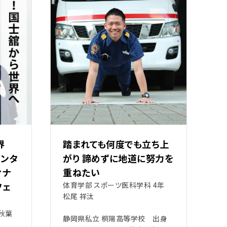
界
踏まれても何度でも立ち上
ンタ
がり 諦めずに地道に努力を
ィナ
重ねたい
フェ
体育学部 スポーツ医科学科 4年
松尾 祥汰
秋葉
静岡県私立 桐陽高等学校 出身