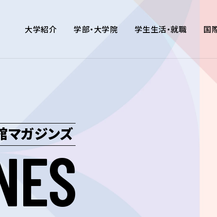
大学紹介
学部・大学院
学生生活・就職
国
舘マガジンズ
N
E
S