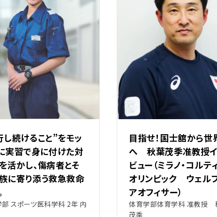
行し続けること”をモッ
目指せ！国士舘から世
に実習で身に付けた対
へ 秋葉茂季准教授イ
を活かし、傷病者とそ
ビュー（ミラノ・コルテ
族に寄り添う救急救命
オリンピック ウェル
。
アオフィサー）
部 スポーツ医科学科 2年 内
体育学部体育学科 准教授 
茂季