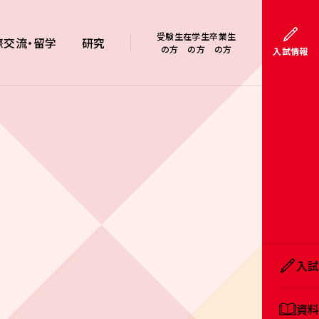
受験生
在学生
卒業生
際交流・留学
研究
の方
の方
の方
入試情報
入
資