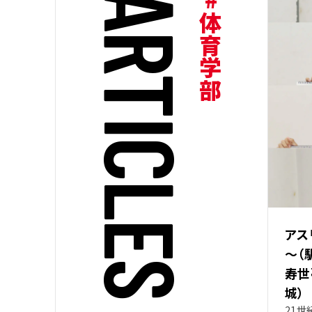
A
#体育学部
R
T
I
C
L
E
アス
～（
S
寿世
城）
21世