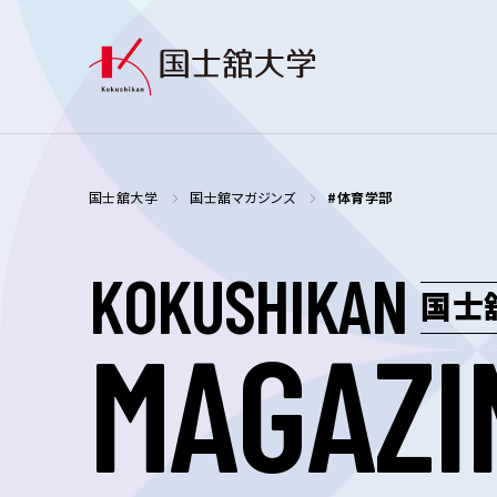
国士舘大学
国士舘マガジンズ
#体育学部
K
O
K
U
S
H
I
K
A
N
国士
M
A
G
A
Z
I