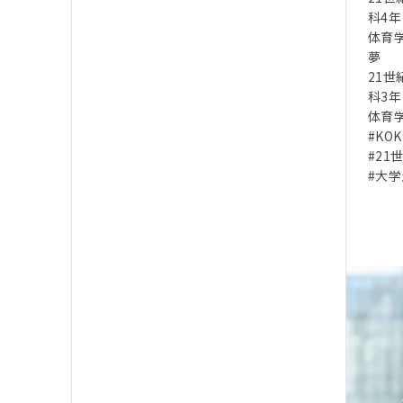
科4年
体育
夢
21世
科3
体育
#KOK
#21
#大学