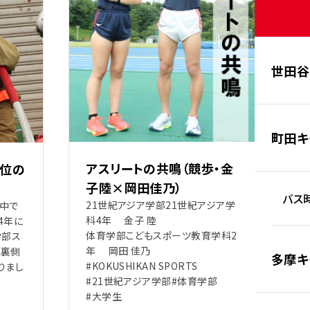
世田谷
町田キ
アスリートの共鳴（競歩・金
位の
子陸×岡田佳乃）
バス時
21世紀アジア学部21世紀アジア学
中で
科4年 金子 陸
4年に
体育学部こどもスポーツ教育学科2
学部ス
年 岡田 佳乃
の裏側
多摩キ
#KOKUSHIKAN SPORTS
りまし
#21世紀アジア学部
#体育学部
#大学生