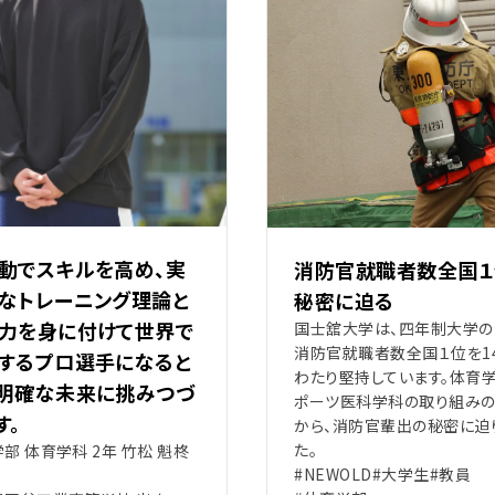
動でスキルを高め、実
消防官就職者数全国１
なトレーニング理論と
秘密に迫る
力を身に付けて世界で
国士舘大学は、四年制大学の
消防官就職者数全国１位を1
するプロ選手になると
わたり堅持しています。体育
明確な未来に挑みつづ
ポーツ医科学科の取り組み
す。
から、消防官輩出の秘密に迫
た。
部 体育学科 2年 竹松 魁柊
#NEWOLD
#大学生
#教員