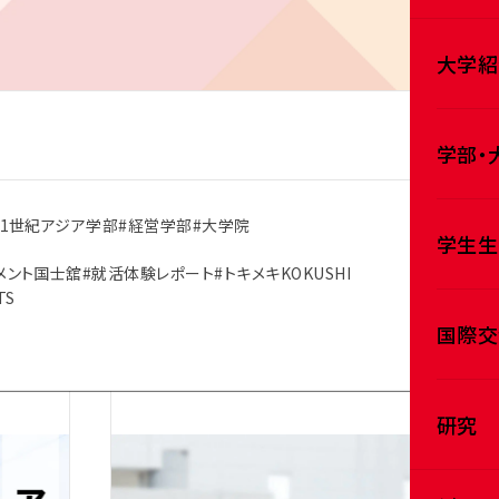
大学紹
学部・
21世紀アジア学部
#経営学部
#大学院
学生生
メント国士舘
#就活体験レポート
#トキメキKOKUSHI
TS
国際交
研究