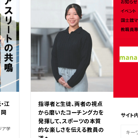
お知らせ
イベント
国士舘マ
教職員専
・江
指導者と生徒、両者の視点
×岡
から磨いたコーチング力を
サイト
発揮して、スポーツの本質
ジア学
的な楽しさを伝える教員の