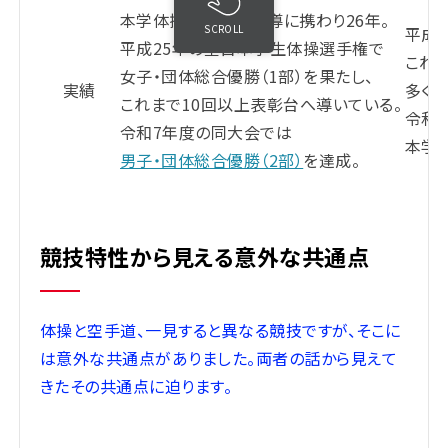
本学体操競技部の指導に携わり26年。
SCROLL
平成
平成25年の全日本学生体操選手権で
これま
女子・団体総合優勝（1部）を果たし、
実績
多く
これまで10回以上表彰台へ導いている。
令和
令和7年度の同大会では
本学
男子・団体総合優勝（2部）
を達成。
競技特性から見える意外な共通点
体操と空手道、一見すると異なる競技ですが、そこに
は意外な共通点がありました。両者の話から見えて
きたその共通点に迫ります。