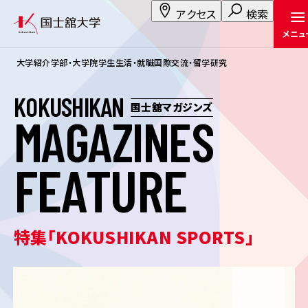
アクセス
検索
メニュ
大学紹介
学部・大学院
学生生活・就職
国際交流・留学
研究
K
O
K
U
S
H
I
K
A
N
国士舘マガジンズ
M
A
G
A
Z
I
N
E
S
F
E
A
T
U
R
E
特集「KOKUSHIKAN SPORTS」