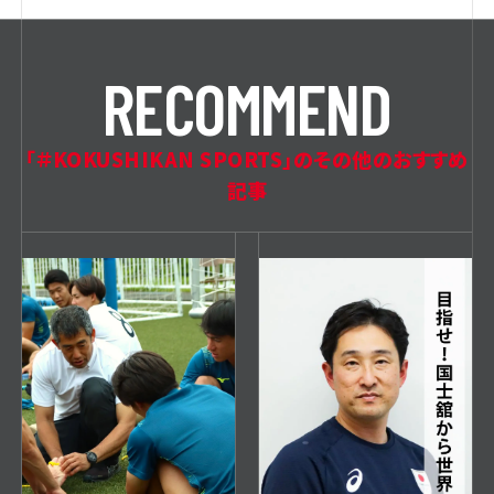
R
E
C
O
M
M
E
N
D
「＃KOKUSHIKAN SPORTS」のその他のおすすめ
記事