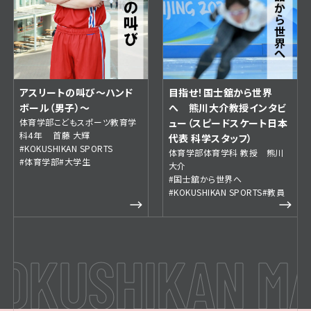
アスリートの叫び～ハンド
目指せ！国士舘から世界
ボール（男子）～
へ 熊川大介教授インタビ
体育学部こどもスポーツ教育学
ュー（スピードスケート日本
科4年 首藤 大輝
代表 科学スタッフ）
#KOKUSHIKAN SPORTS
体育学部体育学科 教授 熊川
#体育学部
#大学生
大介
#国士舘から世界へ
#KOKUSHIKAN SPORTS
#教員
KUSHIKAN MAG