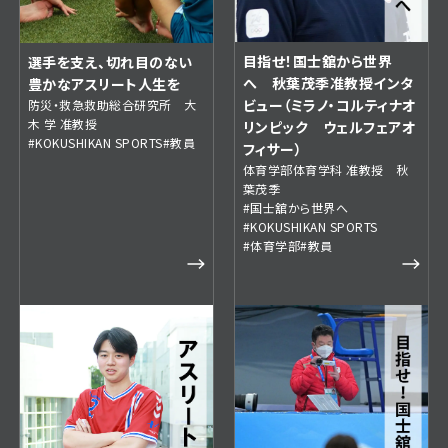
目指せ！国士舘から世界
選手を支え、切れ目のない
へ 秋葉茂季准教授インタ
豊かなアスリート人生を
ビュー（ミラノ・コルティナオ
防災・救急救助総合研究所 大
木 学 准教授
リンピック ウェルフェアオ
#KOKUSHIKAN SPORTS
#教員
フィサー）
体育学部体育学科 准教授 秋
葉茂季
#国士舘から世界へ
#KOKUSHIKAN SPORTS
#体育学部
#教員