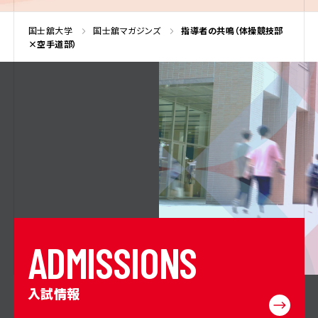
国士舘大学
国士舘マガジンズ
指導者の共鳴（体操競技部
×空手道部）
A
D
M
I
S
S
I
O
N
S
入試情報