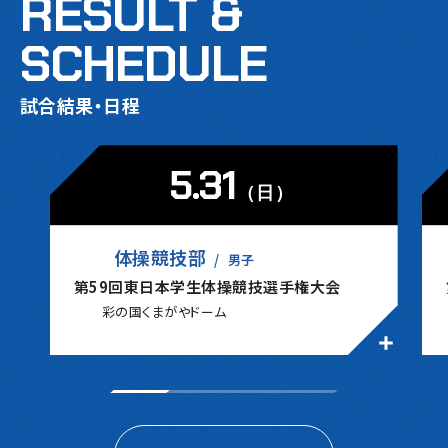
RESULT &
SCHEDULE
試合結果・日程
5.31
（日）
体操競技部
男子
第59回東日本学生体操競技選手権大会
彩の国くまがやドーム