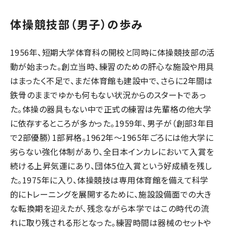
体操競技部（男子）の歩み
1956年、短期大学体育科の開校と同時に体操競技部の活
動が始まった。創立当時、練習のための肝心な施設や用具
はまったく不足で、まだ体育館も建設中で、さらに2年間は
鉄骨のままでゆかも何もない状況からのスタートであっ
た。体操の器具もない中で正式の練習は先輩格の他大学
に依存するところが多かった。1959年、男子が（創部3年目
で2部優勝）1部昇格。1962年～1965年ごろには他大学に
劣らない強化体制があり、全日本インカレにおいて入賞を
続ける上昇気運にあり、団体5位入賞という好成績を残し
た。1975年に入り、体操競技は専用体育館を備えて科学
的にトレーニングを展開するために、施設設備面での大き
な転換期を迎えたが、残念ながら本学ではこの時代の流
れに取り残される形となった。練習時間は器械のセットや