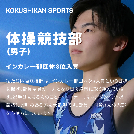
体操競技部
（男子）
インカレ一部団体8位入賞
私たち体操競技部は、インカレ一部団体8位入賞という目標
を掲げ、部員全員が一丸となり日々練習に取り組んでいま
す。選手はもちろんのこと、トレーナー、マネジメント、体操
競技に興味のある方も大歓迎です。部員一同皆さんの入部
を心待ちにしています！