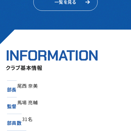
一覧を見る
INFORMATION
クラブ基本情報
尾西 奈美
部長
馬場 亮輔
監督
31名
部員数