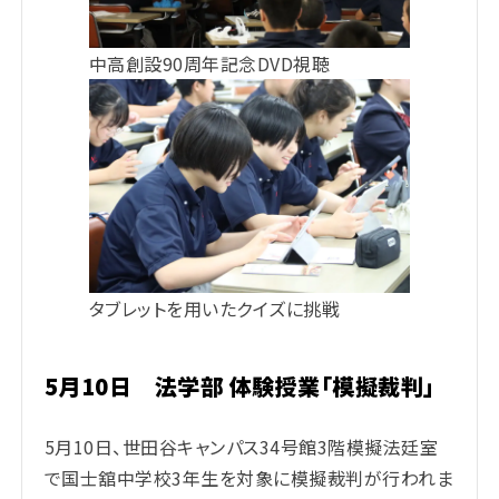
中高創設90周年記念DVD視聴
タブレットを用いたクイズに挑戦
5月10日 法学部 体験授業「模擬裁判」
5月10日、世田谷キャンパス34号館3階模擬法廷室
で国士舘中学校3年生を対象に模擬裁判が行われま