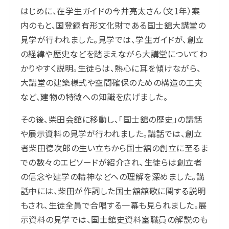
はじめに、在学生ガイドの
今井亮太
さん（
文1年
）案
内のもと、国登録有形文化財である国士舘大講堂の
見学が行われました。見学では、学生ガイドが、創立
の経緯や歴史などを踏まえながら大講堂についてわ
かりやすく説明。生徒らは、熱心に耳を傾けながら、
大講堂の建築様式や空間確保のための構造の工夫
など、建物の特徴への知識を広げました。
その後、柴田会舘に移動し、「国士舘の歴史」の講話
や展示資料の見学が行われました。講話では、創立
者柴田德次郎の生い立ちから国士舘の創立に至るま
での数々のエピソードが紹介され、生徒らは創立者
の信念や建学の精神などへの理解を深めました。講
話中には、柴田が作詞した国士舘舘歌に関する説明
もされ、生徒全員で合唱する一幕も見られました。展
示資料の見学では、国士舘史資料室職員の解説のも