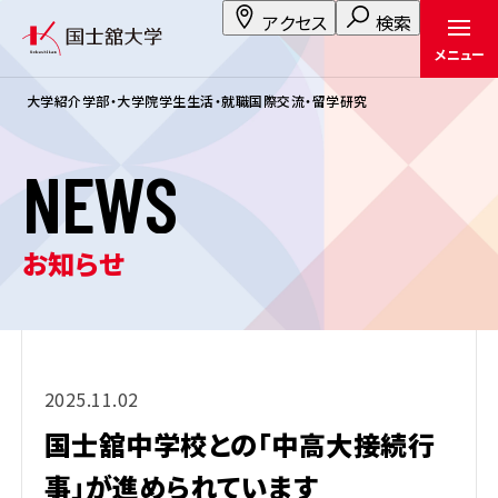
アクセス
検索
メニュー
大学紹介
学部・大学院
学生生活・就職
国際交流・留学
研究
N
E
W
S
お知らせ
2025.11.02
国士舘中学校との「中高大接続行
事」が進められています