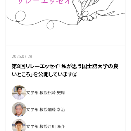
2025.07.29
第8回リレーエッセイ「私が思う国士舘大学の良
いところ」を公開しています②
文学部 教授
松崎 史周
文学部 教授
加藤 幸治
文学部 教授
江川 陽介