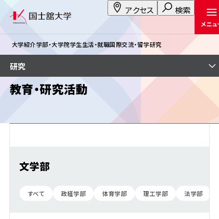
アクセス
検索
メニュ
大学紹介
学部・大学院
学生生活・就職
国際交流・留学
研究
研究
教育・研究活動
文学部
すべて
政経学部
体育学部
理工学部
法学部