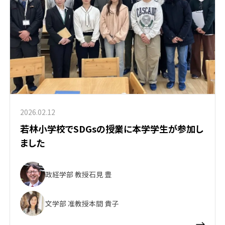
2026.02.12
若林小学校でSDGsの授業に本学学生が参加し
ました
政経学部 教授
石見 豊
文学部 准教授
本間 貴子