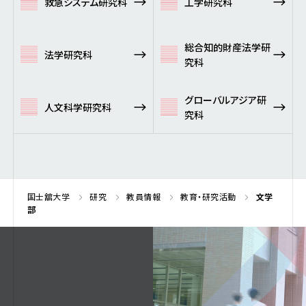
救急システム研究科
工学研究科
総合知的財産法学研
法学研究科
究科
グローバルアジア研
人文科学研究科
究科
国士舘大学
研究
教員情報
教育・研究活動
文学
部