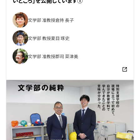
いところ」を公開しています①
文学部 准教授
倉持 長子
文学部 教授
夏目 琢史
文学部 准教授
郡司 菜津美