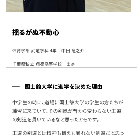
揺るがぬ不動心
体育学部 武道学科 4年 中田 竜之介
千葉県私立 翔凜高等学校 出身
国士舘大学に進学を決めた理由
中学生の時に、道場に国士舘大学の学生の方たちが
練習に来ていて、その剣風が昔から変わらない王道
の剣道を貫いているなと思ったからです。
王道の剣道とは精神も構えも崩れない剣道だと思っ