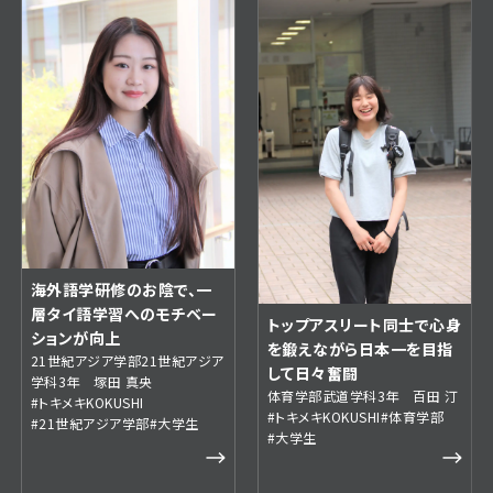
海外語学研修のお陰で、一
層タイ語学習へのモチベー
トップアスリート同士で心身
ションが向上
を鍛えながら日本一を目指
21世紀アジア学部21世紀アジア
して日々奮闘
学科3年 塚田 真央
体育学部武道学科3年 百田 汀
#トキメキKOKUSHI
#トキメキKOKUSHI
#体育学部
#21世紀アジア学部
#大学生
#大学生