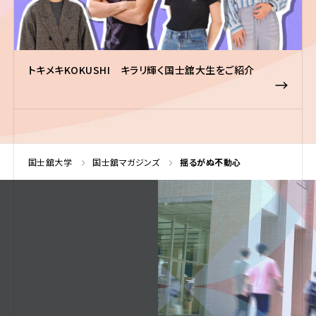
トキメキKOKUSHI キラリ輝く国士舘大生をご紹介
国士舘大学
国士舘マガジンズ
揺るがぬ不動心