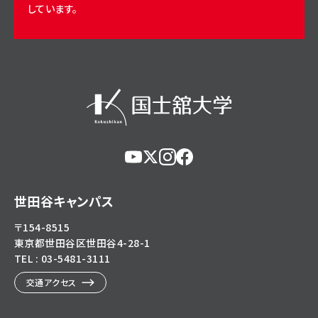
しています。
https://www.youtube.com/@user-
https://x.com/KokushikanUniv
https://www.instagram.com/
https://www.facebook.c
eg5dn7th2z
hl=ja
世田谷キャンパス
〒154-8515
東京都世田谷区世田谷4-28-1
TEL : 03-5481-3111
交通アクセス