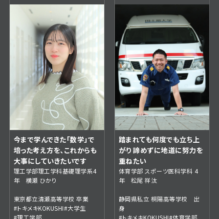
踏まれても何度でも立ち上
今まで学んできた「数学」で
がり 諦めずに地道に努力を
培った考え方を、これからも
重ねたい
大事にしていきたいです
体育学部 スポーツ医科学科 4
理工学部理工学科基礎理学系4
年 松尾 祥汰
年 横瀬 ひかり
静岡県私立 桐陽高等学校 出
東京都立清瀬高等学校 卒業
身
#トキメキKOKUSHI
#大学生
#トキメキKOKUSHI
#体育学部
#理工学部