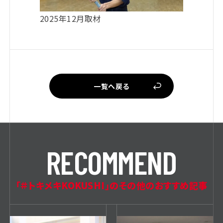
2025年12月取材
一覧へ戻る
R
E
C
O
M
M
E
N
D
「＃トキメキKOKUSHI」のその他のおすすめ記事