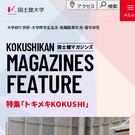
アクセス
検索
メニュ
大学紹介
学部・大学院
学生生活・就職
国際交流・留学
研究
K
O
K
U
S
H
I
K
A
N
国士舘マガジンズ
M
A
G
A
Z
I
N
E
S
F
E
A
T
U
R
E
特集「トキメキKOKUSHI」