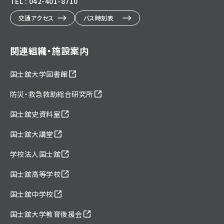
TEL : 042-401-8710
交通アクセス
バス時刻表
関連組織・施設案内
国士舘大学図書館
防災・救急救助総合研究所
国士舘史資料室
国士舘大講堂
学校法人国士舘
国士舘高等学校
国士舘中学校
国士舘大学教育後援会