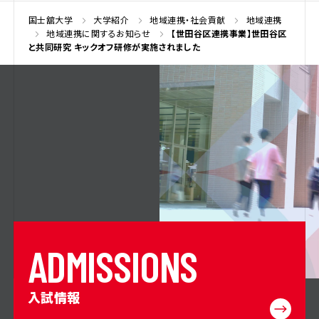
国士舘大学
大学紹介
地域連携・社会貢献
地域連携
地域連携に関するお知らせ
【世田谷区連携事業】世田谷区
と共同研究 キックオフ研修が実施されました
A
D
M
I
S
S
I
O
N
S
入試情報