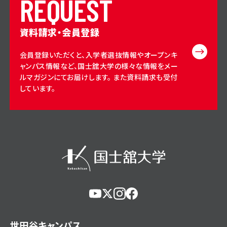
R
E
Q
U
E
S
T
資料請求・会員登録
会員登録いただくと、入学者選抜情報やオープンキ
ャンパス情報など、国士舘大学の様々な情報をメー
ルマガジンにてお届けします。 また資料請求も受付
しています。
https://www.youtube.com/@user-
https://x.com/KokushikanUniv
https://www.instagram.com/
https://www.facebook.c
eg5dn7th2z
hl=ja
世田谷キャンパス