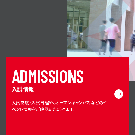
A
D
M
I
S
S
I
O
N
S
入試情報
入試制度・入試日程や、オープンキャンパスなどのイ
ベント情報をご確認いただけます。