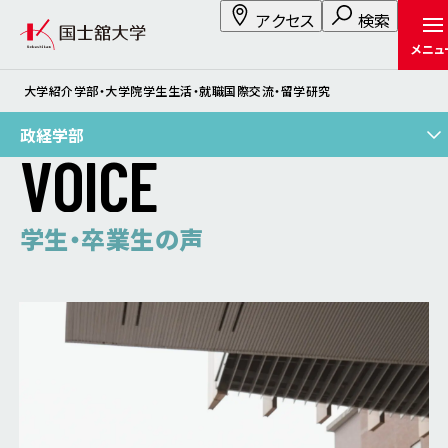
アクセス
検索
メニュ
大学紹介
学部・大学院
学生生活・就職
国際交流・留学
研究
政経学部
V
O
I
C
E
学生・卒業生の声