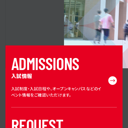
A
D
M
I
S
S
I
O
N
S
入試情報
入試制度・入試日程や、オープンキャンパスなどのイ
ベント情報をご確認いただけます。
R
E
Q
U
E
S
T