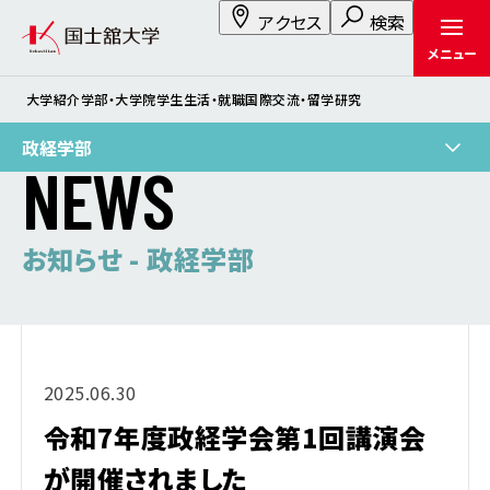
アクセス
検索
メニュー
大学紹介
学部・大学院
学生生活・就職
国際交流・留学
研究
政経学部
N
E
W
S
お知らせ - 政経学部
2025.06.30
令和7年度政経学会第1回講演会
が開催されました