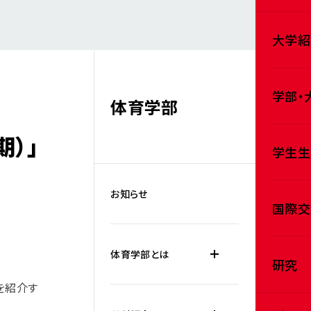
大学紹
学部・
体育学部
）」
学生生
お知らせ
国際交
体育学部とは
研究
を紹介す