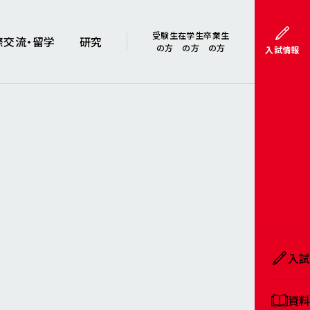
受験生
在学生
卒業生
際交流・留学
研究
の方
の方
の方
入試情報
入
資