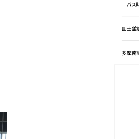
バス時
国士舘
多摩南