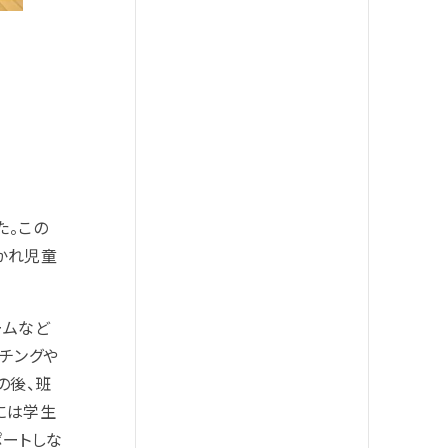
た。この
かれ児童
ームなど
チングや
の後、班
には学生
ポートしな