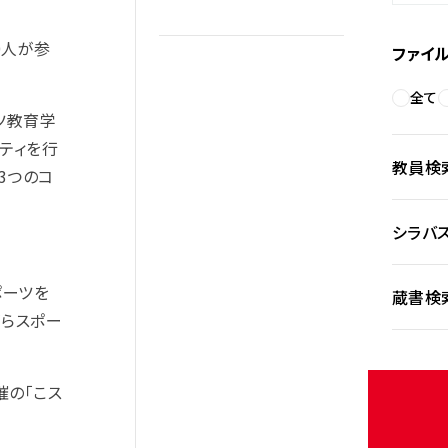
0人が参
ファイ
全て
ツ教育学
ティを行
教員検
3つのコ
シラバ
ポーツを
蔵書検
がらスポー
催の「こス