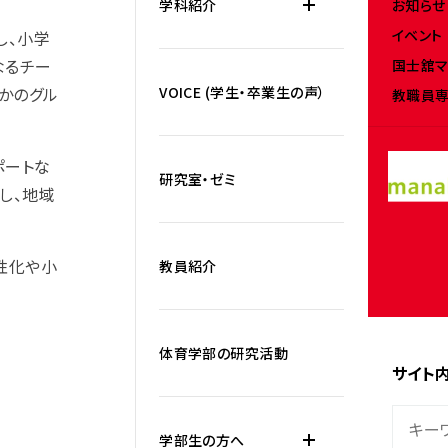
お知らせ
学科紹介
イベント
し、小学
なるチー
国士舘マ
かのグル
VOICE (学生・卒業生の声）
教職員専
ポートな
研究室・ゼミ
し、地域
性化や小
教員紹介
体育学部の研究活動
サイト
学部生の方へ