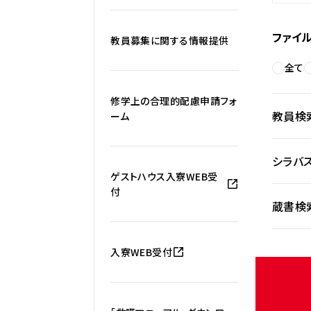
ファイ
教員募集に関する情報提供
全て
修学上の合理的配慮申請フォ
教員検
ーム
シラバ
ゲストハウス入寮WEB受
付
蔵書検
入寮WEB受付