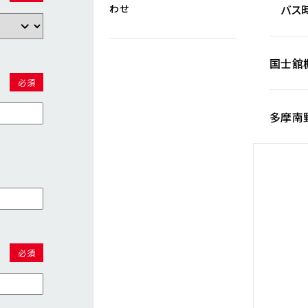
バス時
わせ
国士舘
必須
多摩南
必須