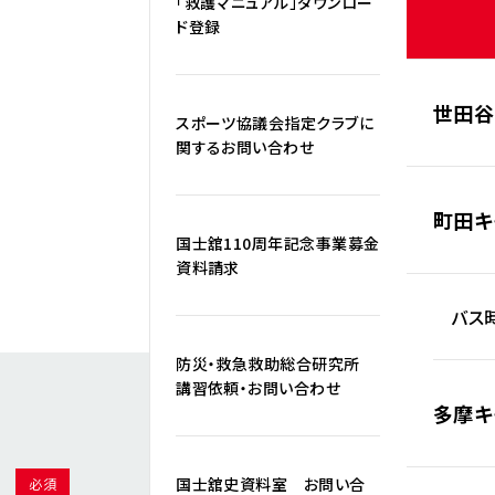
「救護マニュアル」ダウンロー
ド登録
世田谷
スポーツ協議会指定クラブに
関するお問い合わせ
町田キ
国士舘110周年記念事業募金
資料請求
バス時
防災・救急救助総合研究所
講習依頼・お問い合わせ
多摩キ
国士舘史資料室 お問い合
必須