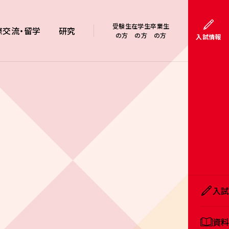
受験生
在学生
卒業生
際交流・留学
研究
の方
の方
の方
入試情報
入
資