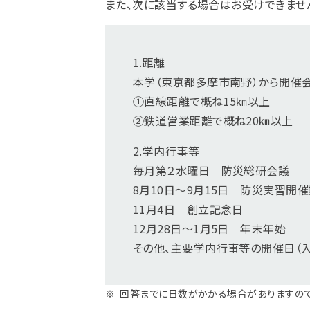
また、次に該当する場合はお受けできませ
1.距離
本学（東京都多摩市南野）から開催
①直線距離で概ね15㎞以上
②鉄道営業距離で概ね20㎞以上
2.学内行事等
毎月第２水曜日 防災総研会議
8月10日～9月15日 防災実習開
11月4日 創立記念日
12月28日～1月5日 年末年始
その他、主要学内行事等の開催日（入学
※
回答までに日数がかかる場合がありますので