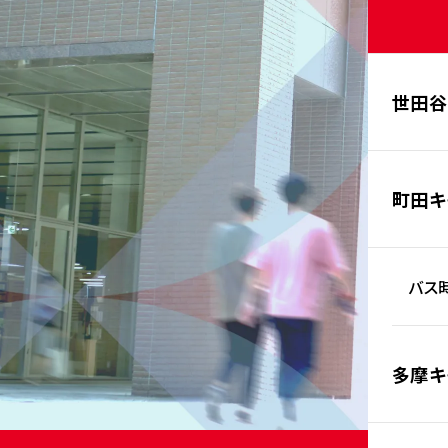
世田谷
町田キ
バス時
多摩キ