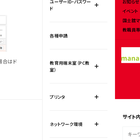
お知らせ
ユーザーID・パスワー
ド
イベント
国士舘マ
教職員専
各種申請
場合はド
教育用端末室（PC教
室）
プリンタ
サイト
ネットワーク環境