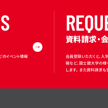
N
S
R
E
Q
U
資料請求・
どのイベント情報
会員登録いただくと、入
報など、国士舘大学の様
します。 また資料請求も