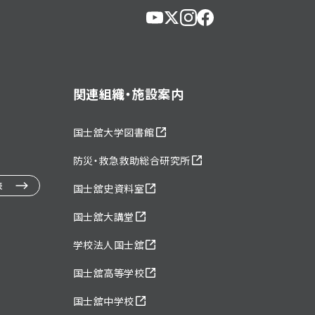
https://www.youtube.com/@u
https://x.com/KokushikanU
https://www.instagram.
https://www.faceboo
eg5dn7th2z
hl=ja
関連組織・施設案内
国士舘大学図書館
防災・救急救助総合研究所
表
国士舘史資料室
国士舘大講堂
学校法人国士舘
国士舘高等学校
国士舘中学校