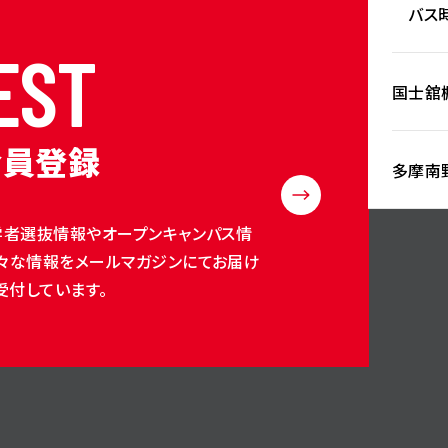
バス時
E
S
T
国士舘
会員登録
多摩南
学者選抜情報やオープンキャンパス情
々な情報をメールマガジンにてお届け
受付しています。