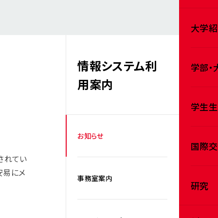
大学紹
情報システム利
学部・
用案内
学生生
お知らせ
国際交
認されてい
安易にメ
事務室案内
研究