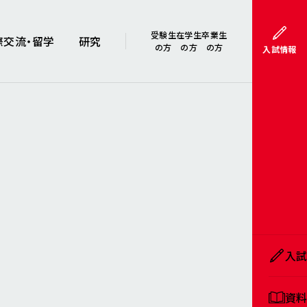
受験生
在学生
卒業生
際交流・留学
研究
の方
の方
の方
入試情報
入
資