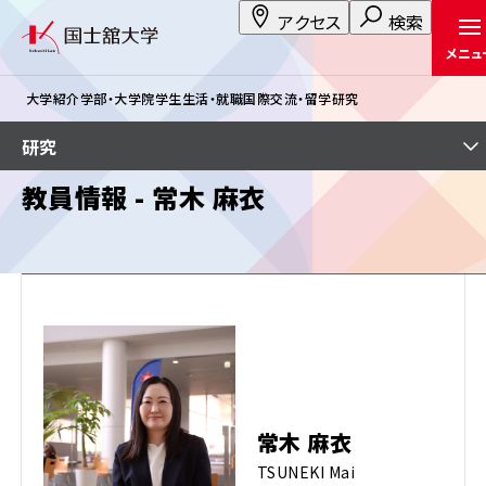
アクセス
検索
メニュ
大学紹介
学部・大学院
学生生活・就職
国際交流・留学
研究
研究
教員情報 - 常木 麻衣
常木 麻衣
TSUNEKI Mai