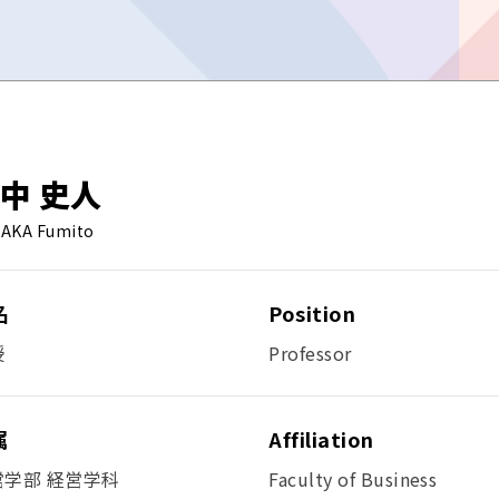
中 史人
AKA Fumito
名
Position
授
Professor
属
Affiliation
営学部 経営学科
Faculty of Business