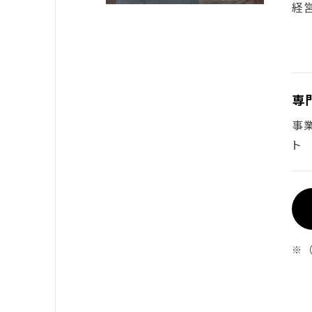
経
専
事
ト
※