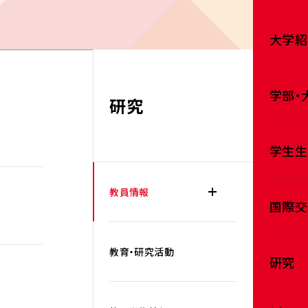
大学紹
学部・
研究
学生生
教員情報
国際交
教育・研究活動
研究