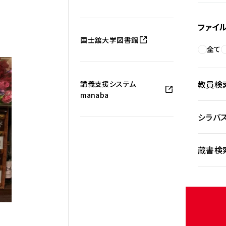
ファイ
国士舘大学図書館
全て
教員検
講義支援システム
manaba
シラバ
蔵書検