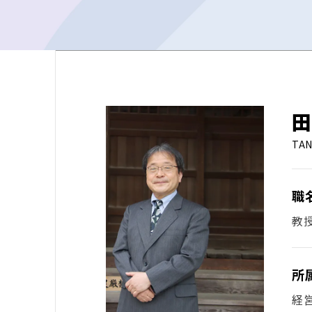
田
TAN
職
教
所
経