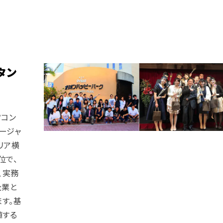
タン
営コン
ージャ
リア横
位で、
、実務
企業と
す。基
値する