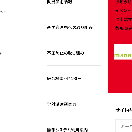
お知らせ
教員学術情報
イベント
ess
国士舘マ
産学官連携への取り組み
教職員専
e
不正防止の取り組み
研究機関・センター
学外派遣研究員
サイト
情報システム利用案内