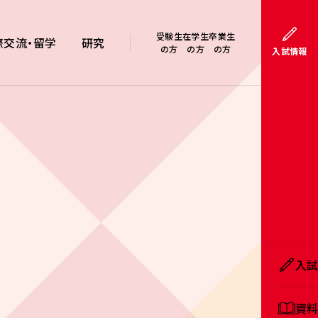
受験生
在学生
卒業生
際交流・留学
研究
の方
の方
の方
入試情報
入
資