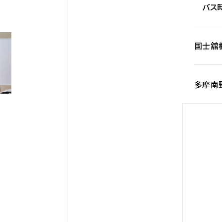
バス時
国士舘
多摩南