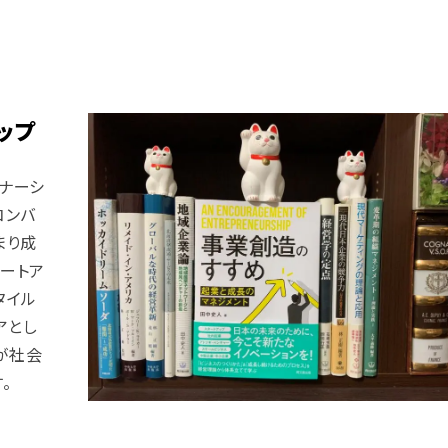
ップ
レナーシ
コンバ
まり成
タートア
タイル
アとし
が社会
。