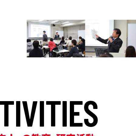
T
I
V
I
T
I
E
S