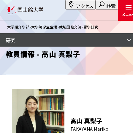
アクセス
検索
メニュ
大学紹介
学部・大学院
学生生活・就職
国際交流・留学
研究
研究
教員情報 - 高山 真梨子
高山 真梨子
TAKAYAMA Mariko