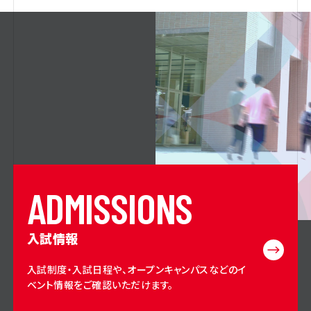
A
D
M
I
S
S
I
O
N
S
入試情報
入試制度・入試日程や、オープンキャンパスなどのイ
ベント情報をご確認いただけます。