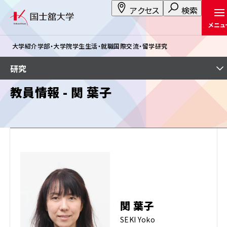
アクセス
検索
メニュ
大学紹介
学部・大学院
学生生活・就職
国際交流・留学
研究
研究
教員情報 - 関 葉子
関 葉子
SEKI Yoko