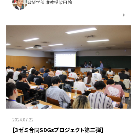
政経学部 准教授
柴田 怜
2024.07.22
【3ゼミ合同SDGsプロジェクト第三弾】