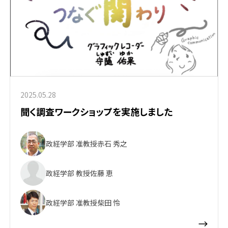
2025.05.28
聞く調査ワークショップを実施しました
政経学部 准教授
赤石 秀之
政経学部 教授
佐藤 恵
政経学部 准教授
柴田 怜