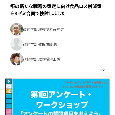
都の新たな戦略の策定に向け食品ロス削減策
を3ゼミ合同で検討しました
政経学部 准教授
赤石 秀之
政経学部 教授
佐藤 恵
政経学部 准教授
柴田 怜