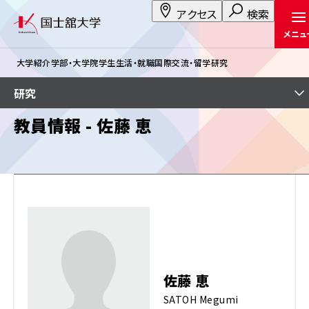
アクセス
検索
メニュ
大学紹介
学部・大学院
学生生活・就職
国際交流・留学
研究
研究
教員情報 - 佐藤 恵
佐藤 恵
SATOH Megumi