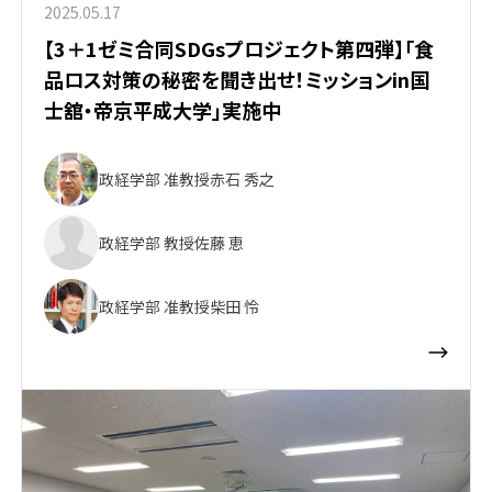
2025.05.17
【3＋1ゼミ合同SDGsプロジェクト第四弾】「食
品ロス対策の秘密を聞き出せ！ミッションin国
士舘・帝京平成大学」実施中
政経学部 准教授
赤石 秀之
政経学部 教授
佐藤 恵
政経学部 准教授
柴田 怜