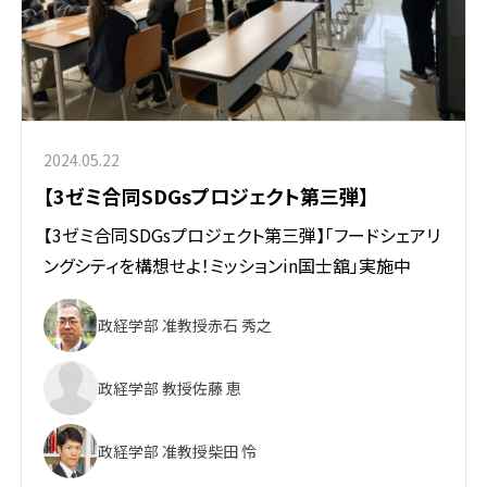
2024.05.22
【3ゼミ合同SDGsプロジェクト第三弾】
【3ゼミ合同SDGsプロジェクト第三弾】「フードシェアリ
ングシティを構想せよ！ミッションin国士舘」実施中
政経学部 准教授
赤石 秀之
政経学部 教授
佐藤 恵
政経学部 准教授
柴田 怜