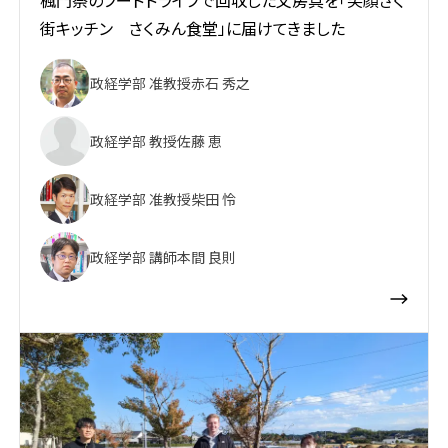
街キッチン さくみん食堂」に届けてきました
政経学部 准教授
赤石 秀之
政経学部 教授
佐藤 恵
政経学部 准教授
柴田 怜
政経学部 講師
本間 良則