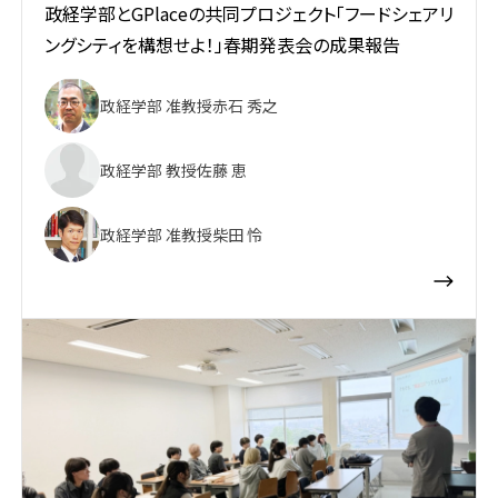
政経学部とGPlaceの共同プロジェクト「フードシェアリ
ングシティを構想せよ！」春期発表会の成果報告
政経学部 准教授
赤石 秀之
政経学部 教授
佐藤 恵
政経学部 准教授
柴田 怜