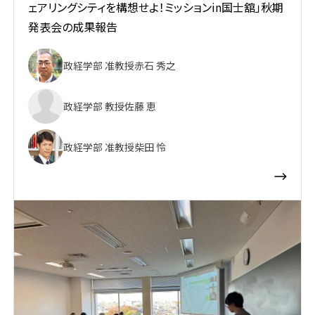
ェアリングシティを構想せよ！ミッションin国士舘」秋期
発表会の成果報告
政経学部 准教授
赤石 秀之
政経学部 教授
佐藤 恵
政経学部 准教授
柴田 怜