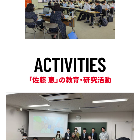
A
C
T
I
V
I
T
I
E
S
「佐藤 恵」の教育・研究活動