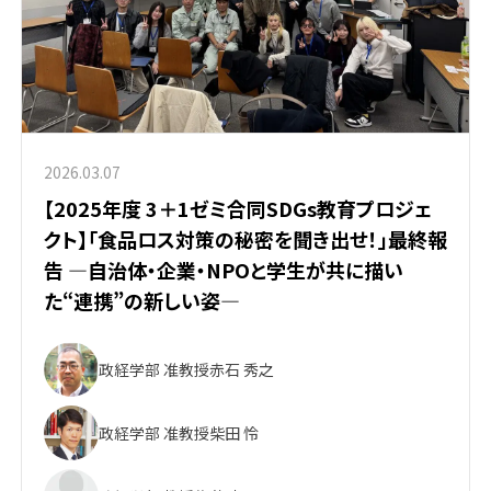
2026.03.07
【2025年度 3＋1ゼミ合同SDGs教育プロジェ
クト】「食品ロス対策の秘密を聞き出せ！」最終報
告 ―自治体・企業・NPOと学生が共に描い
た“連携”の新しい姿―
政経学部 准教授
赤石 秀之
政経学部 准教授
柴田 怜