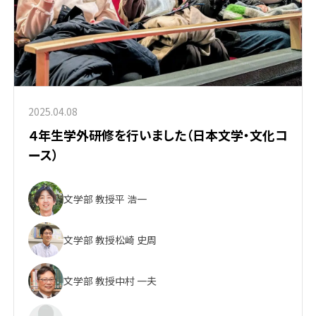
2025.04.08
４年生学外研修を行いました（日本文学・文化コ
ース）
文学部 教授
平 浩一
文学部 教授
松崎 史周
文学部 教授
中村 一夫