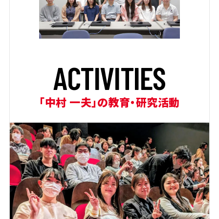
A
C
T
I
V
I
T
I
E
S
「中村 一夫」の教育・研究活動