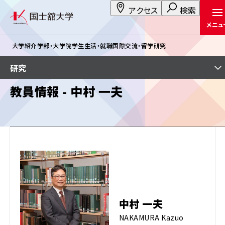
アクセス
検索
メニュ
大学紹介
学部・大学院
学生生活・就職
国際交流・留学
研究
研究
教員情報 - 中村 一夫
中村 一夫
NAKAMURA Kazuo