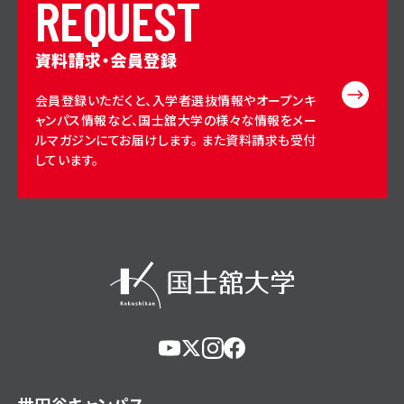
R
E
Q
U
E
S
T
資料請求・会員登録
会員登録いただくと、入学者選抜情報やオープンキ
ャンパス情報など、国士舘大学の様々な情報をメー
ルマガジンにてお届けします。 また資料請求も受付
しています。
https://www.youtube.com/@user-
https://x.com/KokushikanUniv
https://www.instagram.com/
https://www.facebook.c
eg5dn7th2z
hl=ja
世田谷キャンパス