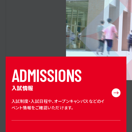
A
D
M
I
S
S
I
O
N
S
入試情報
入試制度・入試日程や、オープンキャンパスなどのイ
ベント情報をご確認いただけます。