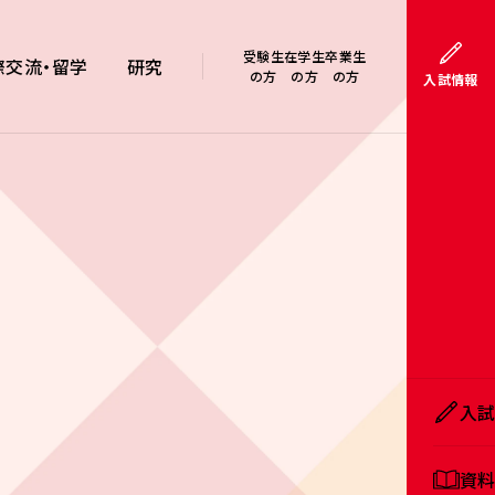
受験生
在学生
卒業生
際交流・留学
研究
の方
の方
の方
入試情報
入
資