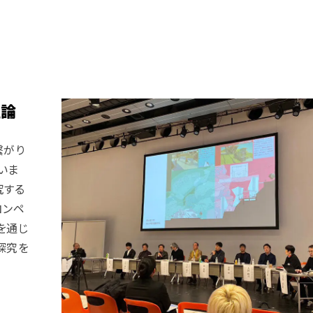
理論
繋がり
いま
究する
コンペ
を通じ
探究を