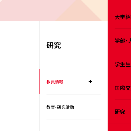
大学紹
学部・
研究
学生生
教員情報
国際交
教育・研究活動
研究