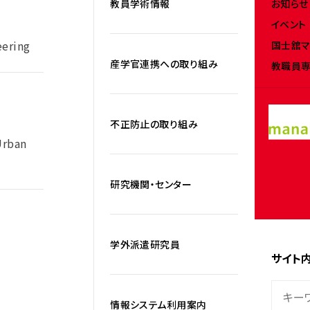
お知らせ
教員学術情報
イベント
eering
国士舘マ
産学官連携への取り組み
教職員専
不正防止の取り組み
Urban
研究機関・センター
学外派遣研究員
サイト
情報システム利用案内