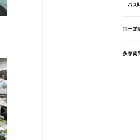
バス時
国士舘
多摩南