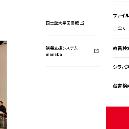
ファイ
国士舘大学図書館
全て
教員検
講義支援システム
manaba
シラバ
蔵書検