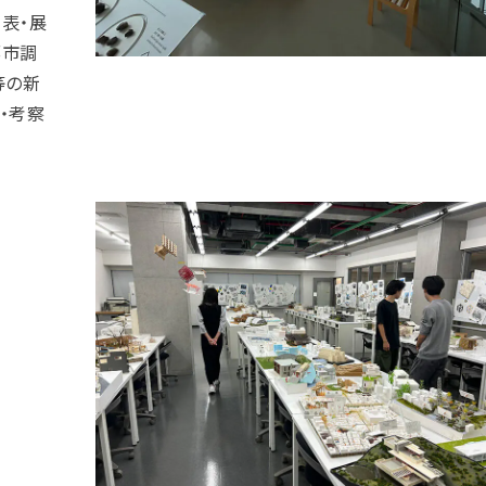
表・展
都市調
等の新
・考察