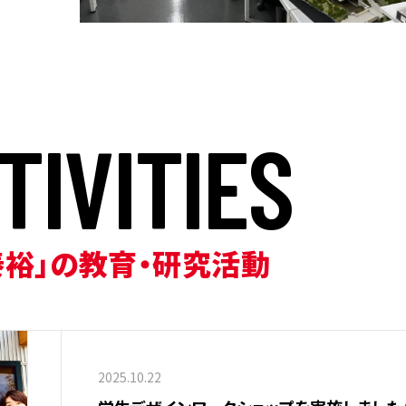
T
I
V
I
T
I
E
S
泰裕」の教育・研究活動
2025.10.22