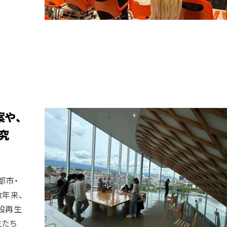
案や、
究
都市・
数年来、
設再生
生たち