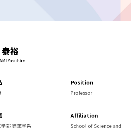
 泰裕
AMI Yasuhiro
名
Position
授
Professor
属
Affiliation
工学部 建築学系
School of Science and