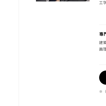
工
専
建
画
※