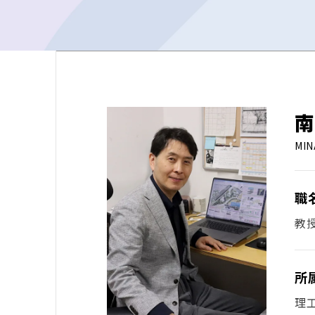
南
MIN
職
教
所
理