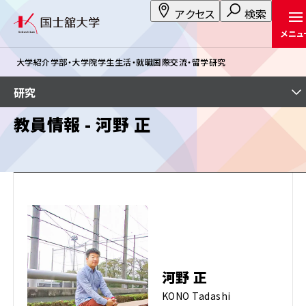
アクセス
検索
メニュ
大学紹介
学部・大学院
学生生活・就職
国際交流・留学
研究
研究
教員情報 - 河野 正
河野 正
KONO Tadashi