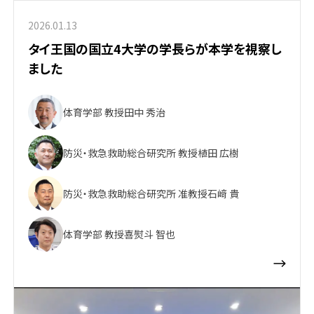
2026.01.13
タイ王国の国立4大学の学長らが本学を視察し
ました
体育学部 教授
田中 秀治
防災・救急救助総合研究所 教授
植田 広樹
防災・救急救助総合研究所 准教授
石﨑 貴
体育学部 教授
喜熨斗 智也