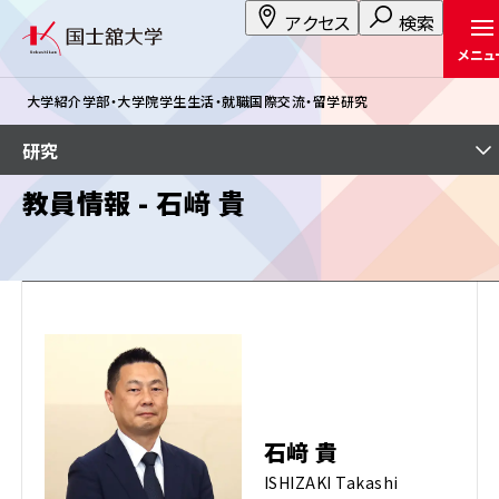
アクセス
検索
メニュ
大学紹介
学部・大学院
学生生活・就職
国際交流・留学
研究
研究
教員情報 - 石﨑 貴
石﨑 貴
ISHIZAKI Takashi