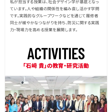
私が担当する授業は、社会デザイン学が基底となっ
ています。人や組織の関係性を編み直し活かす学問
です。実践的なグループワークなどを通じて履修者
同士が緩やかなつながりを持ち、防災に関する実践
力・現場力を高める授業を展開します。
A
C
T
I
V
I
T
I
E
S
「石﨑 貴」の教育・研究活動