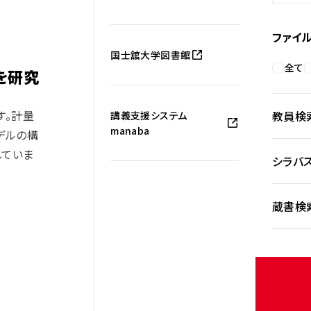
ファイ
国士舘大学図書館
全て
を研究
す。
計量
教員検
講義支援システム
manaba
デルの構
していま
シラバ
蔵書検