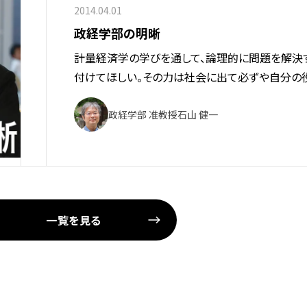
2014.04.01
政経学部の明晰
計量経済学の学びを通して、論理的に問題を解決
付けてほしい。その力は社会に出て必ずや自分の
政経学部 准教授
石山 健一
一覧を見る