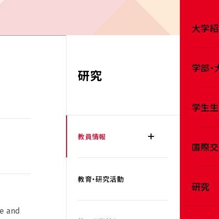
大学紹
学部・
研究
学生生
教員情報
国際交
教育・研究活動
研究
ce and