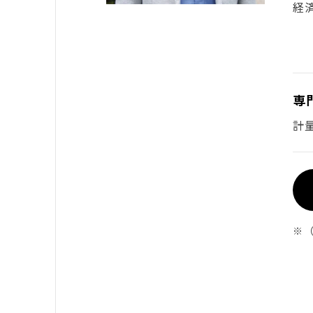
経
専
計
※