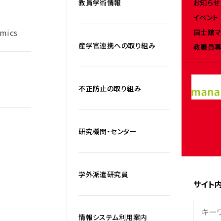
お知らせ
教員学術情報
イベント
omics
国士舘マ
産学官連携への取り組み
教職員専
不正防止の取り組み
研究機関・センター
学外派遣研究員
サイト
情報システム利用案内