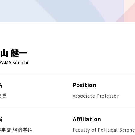
山 健一
IYAMA Kenichi
名
Position
教授
Associate Professor
属
Affiliation
経学部 経済学科
Faculty of Political Scien