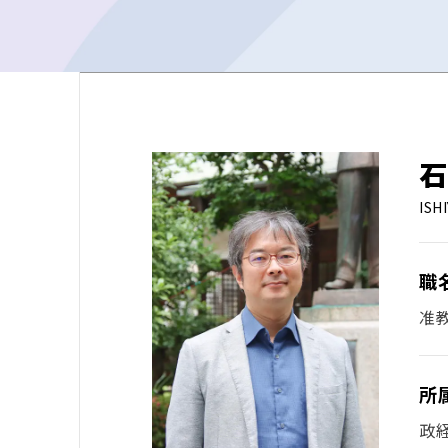
石
ISH
職
准
所
政