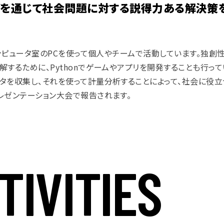
などを通じて社会問題に対する説得力ある解決策
コンピュータ室のPCを使って個人やチームで
活動しています。
独創
するために、Pythonでゲームやアプリを開発することも行って
タを収集し、それを使って計量分析することによって、社会に役
レゼンテーション大会で報告されます。
T
I
V
I
T
I
E
S