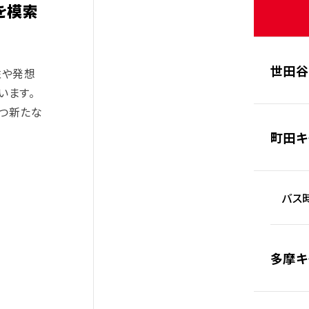
を模索
世田谷
性や発想
います
。
立つ新たな
町田キ
バス時
多摩キ