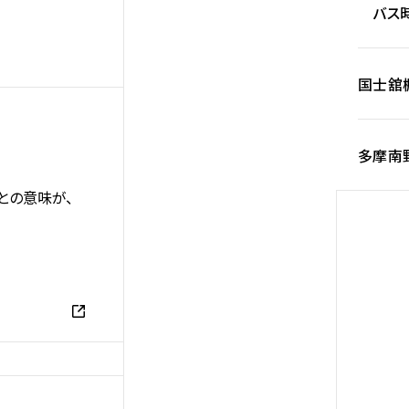
バス時
国士舘
多摩南
との意味が、