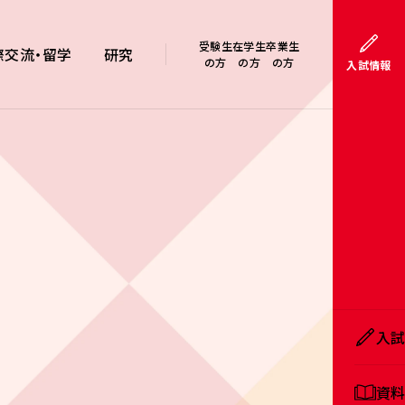
受験生
在学生
卒業生
際交流・留学
研究
の方
の方
の方
入試情報
入
資