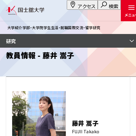
アクセス
検索
メニュ
大学紹介
学部・大学院
学生生活・就職
国際交流・留学
研究
研究
教員情報 - 藤井 嵩子
藤井 嵩子
FUJII Takako