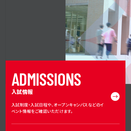
A
D
M
I
S
S
I
O
N
S
入試情報
入試制度・入試日程や、オープンキャンパスなどのイ
ベント情報をご確認いただけます。