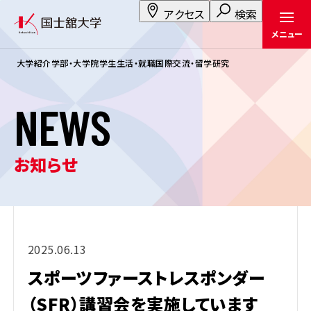
アクセス
検索
メニュー
大学紹介
学部・大学院
学生生活・就職
国際交流・留学
研究
N
E
W
S
お知らせ
2025.06.13
スポーツファーストレスポンダー
（SFR）講習会を実施しています