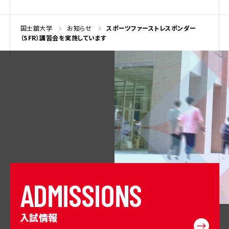
国士舘大学
お知らせ
スポーツファーストレスポンダー
（SFR）講習会を実施しています
A
D
M
I
S
S
I
O
N
S
入試情報