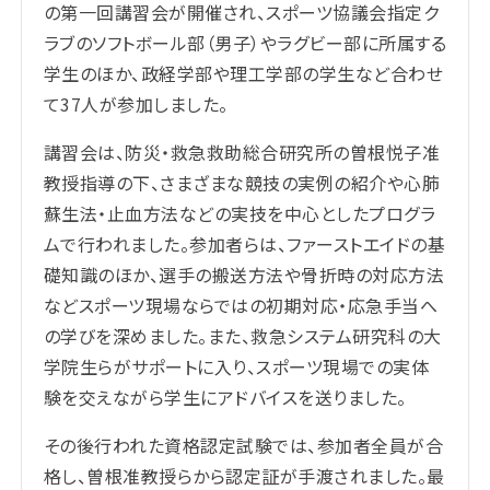
の第一回講習会が開催され、スポーツ協議会指定ク
ラブのソフトボール部（男子）やラグビー部に所属する
学生のほか、政経学部や理工学部の学生など合わせ
て37人が参加しました。
講習会は、防災・救急救助総合研究所の曽根悦子准
教授指導の下、さまざまな競技の実例の紹介や心肺
蘇生法・止血方法などの実技を中心としたプログラ
ムで行われました。参加者らは、ファーストエイドの基
礎知識のほか、選手の搬送方法や骨折時の対応方法
などスポーツ現場ならではの初期対応・応急手当へ
の学びを深めました。また、救急システム研究科の大
学院生らがサポートに入り、スポーツ現場での実体
験を交えながら学生にアドバイスを送りました。
その後行われた資格認定試験では、参加者全員が合
格し、曽根准教授らから認定証が手渡されました。最