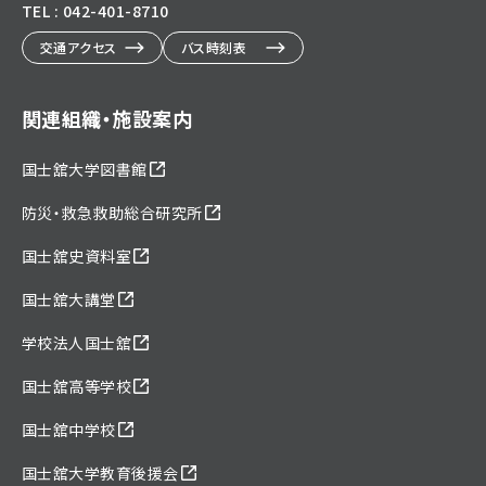
TEL : 042-401-8710
交通アクセス
バス時刻表
関連組織・施設案内
国士舘大学図書館
防災・救急救助総合研究所
国士舘史資料室
国士舘大講堂
学校法人国士舘
国士舘高等学校
国士舘中学校
国士舘大学教育後援会