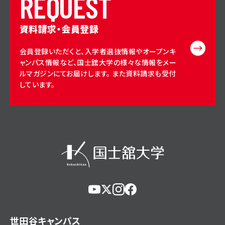
R
E
Q
U
E
S
T
資料請求・会員登録
会員登録いただくと、入学者選抜情報やオープンキ
ャンパス情報など、国士舘大学の様々な情報をメー
ルマガジンにてお届けします。 また資料請求も受付
しています。
https://www.youtube.com/@user-
https://x.com/KokushikanUniv
https://www.instagram.com/
https://www.facebook.c
eg5dn7th2z
hl=ja
世田谷キャンパス