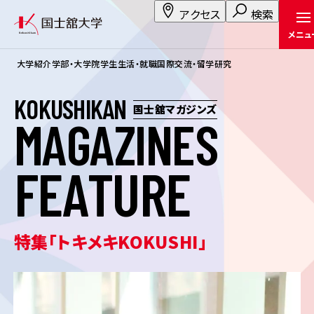
アクセス
検索
メニュ
大学紹介
学部・大学院
学生生活・就職
国際交流・留学
研究
K
O
K
U
S
H
I
K
A
N
国士舘マガジンズ
M
A
G
A
Z
I
N
E
S
F
E
A
T
U
R
E
特集「トキメキKOKUSHI」