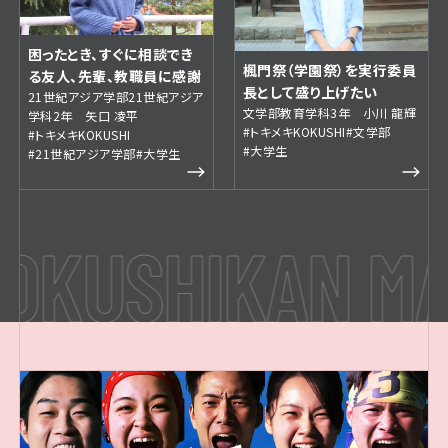
困ったとき、すぐに相談でき
楓門祭（学園祭）を実行委員
る友人、先輩、教職員に感謝
長として盛り上げたい
21世紀アジア学部21世紀アジア
文学部教育学科3年 小川 龍輝
学科2年 矢口 凌平
#トキメキKOKUSHI
#文学部
#トキメキKOKUSHI
#大学生
#21世紀アジア学部
#大学生
KUSHIKAN MAG