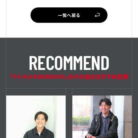
一覧へ戻る
R
E
C
O
M
M
E
N
D
「＃トキメキKOKUSHI」のその他のおすすめ記事