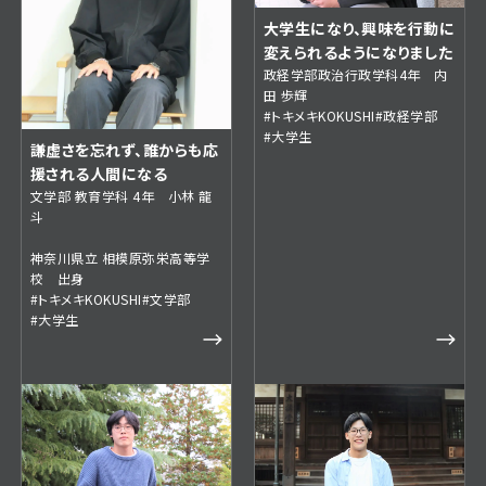
大学生になり、興味を行動に
変えられるようになりました
政経学部政治行政学科4年 内
田 歩輝
#トキメキKOKUSHI
#政経学部
#大学生
謙虚さを忘れず、誰からも応
援される人間になる
文学部 教育学科 4年 小林 龍
斗
神奈川県立 相模原弥栄高等学
校 出身
#トキメキKOKUSHI
#文学部
#大学生