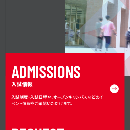
A
D
M
I
S
S
I
O
N
S
入試情報
入試制度・入試日程や、オープンキャンパスなどのイ
ベント情報をご確認いただけます。