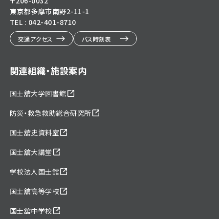
〒206-0032
東京都多摩市南野2-11-1
TEL : 042-401-8710
交通アクセス
バス時刻表
関連組織・施設案内
国士舘大学図書館
防災・救急救助総合研究所
国士舘史資料室
国士舘大講堂
学校法人国士舘
国士舘高等学校
国士舘中学校