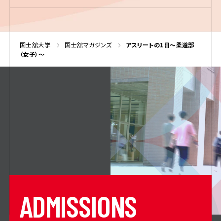
国士舘大学
国士舘マガジンズ
アスリートの1日～柔道部
（女子）～
A
D
M
I
S
S
I
O
N
S