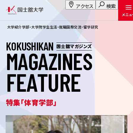
アクセス
検索
メニュ
大学紹介
学部・大学院
学生生活・就職
国際交流・留学
研究
K
O
K
U
S
H
I
K
A
N
国士舘マガジンズ
M
A
G
A
Z
I
N
E
S
F
E
A
T
U
R
E
特集「体育学部」