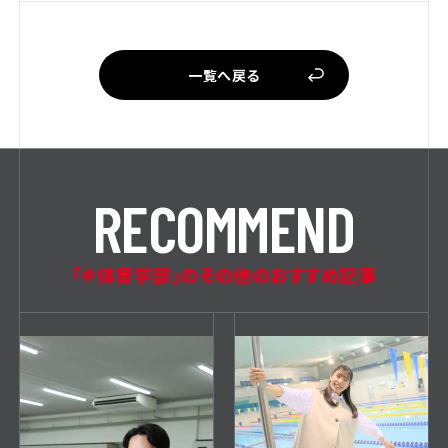
一覧へ戻る
R
E
C
O
M
M
E
N
D
「＃体育学部」のその他のおすすめ記事