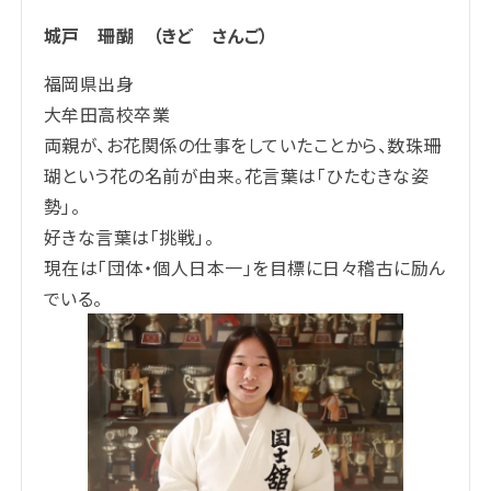
城戸
珊醐
（きど さんご）
福岡県出身
大牟田
高校卒業
両親が、お花関係の仕事をしていたことから、数珠珊
瑚という花の名前が由来。花言葉は「ひたむきな姿
勢」。
好きな言葉は「挑戦」。
現在は「
団体・個人日本一」
を目標に日々稽古に励ん
でいる。