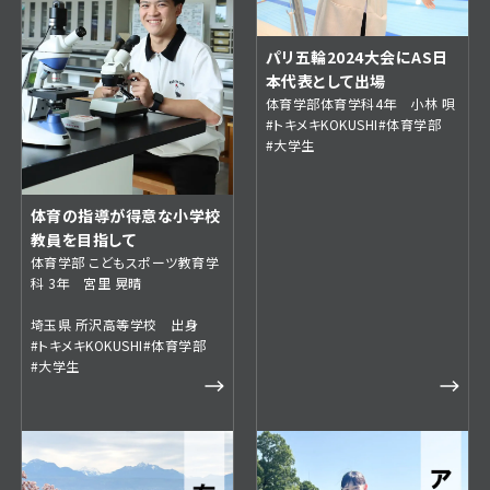
パリ五輪2024大会にAS日
本代表として出場
体育学部体育学科4年 小林 唄
#トキメキKOKUSHI
#体育学部
#大学生
体育の指導が得意な小学校
教員を目指して
体育学部 こどもスポーツ教育学
科 3年 宮里 晃晴
埼玉県 所沢高等学校 出身
#トキメキKOKUSHI
#体育学部
#大学生