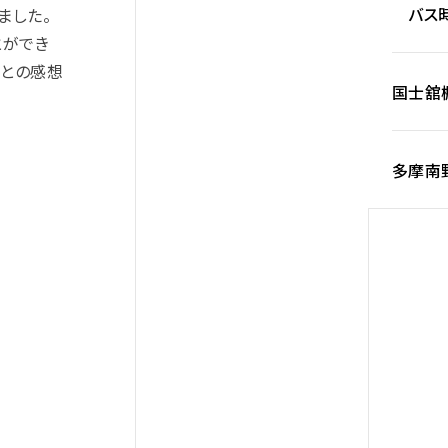
バス時
ました。
とができ
」との感想
国士舘
多摩南