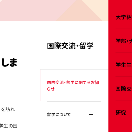
大学紹
学部・
国際交流・留学
問しま
学生生
国際交流・留学に関するお知
国際交
らせ
スを訪れ
研究
留学について
学生の国