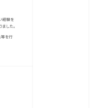
い経験を
りました。
れ等を行