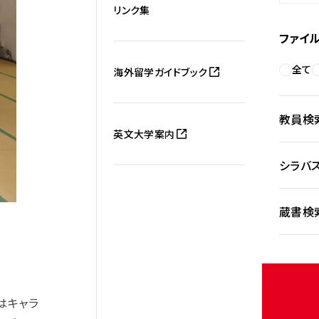
リンク集
ファイ
全て
海外留学ガイドブック
教員検
英文大学案内
シラバ
蔵書検
はキャラ