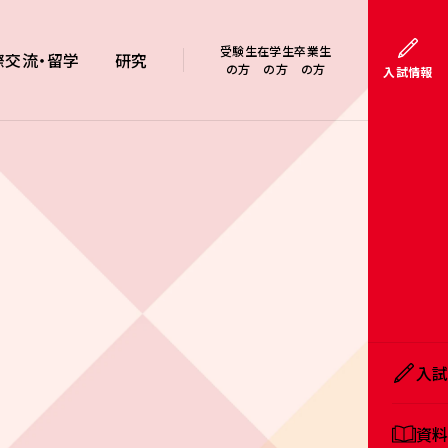
受験生
在学生
卒業生
際交流・留学
研究
の方
の方
の方
入試情報
入
資