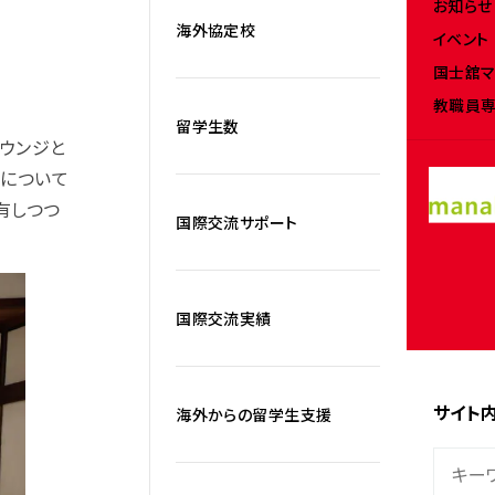
お知らせ
海外協定校
イベント
国士舘マ
教職員専
留学生数
ウンジと
について
有しつつ
国際交流サポート
国際交流実績
サイト
海外からの留学生支援