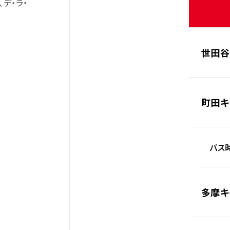
デ・ラ・
世田谷
町田キ
バス時
多摩キ