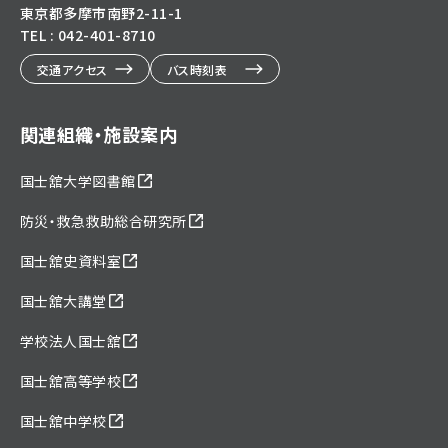
東京都多摩市南野2-11-1
TEL : 042-401-8710
交通アクセス
バス時刻表
関連組織・施設案内
国士舘大学図書館
防災・救急救助総合研究所
国士舘史資料室
国士舘大講堂
学校法人国士舘
国士舘高等学校
国士舘中学校