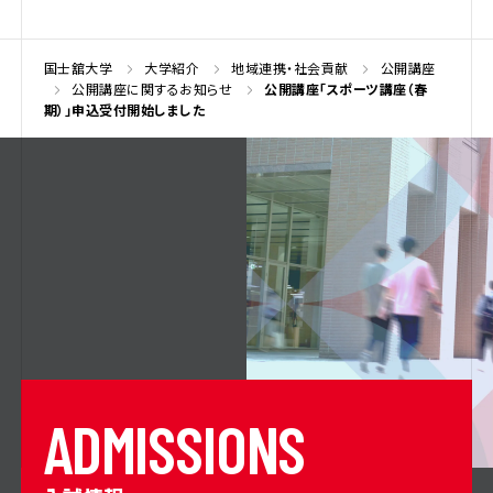
国士舘大学
大学紹介
地域連携・社会貢献
公開講座
公開講座に関するお知らせ
公開講座「スポーツ講座（春
期）」申込受付開始しました
A
D
M
I
S
S
I
O
N
S