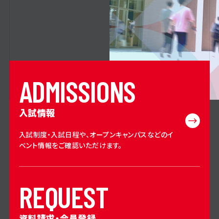
A
D
M
I
S
S
I
O
N
S
入試情報
入試制度・入試日程や、オープンキャンパスなどのイ
ベント情報をご確認いただけます。
R
E
Q
U
E
S
T
資料請求・会員登録