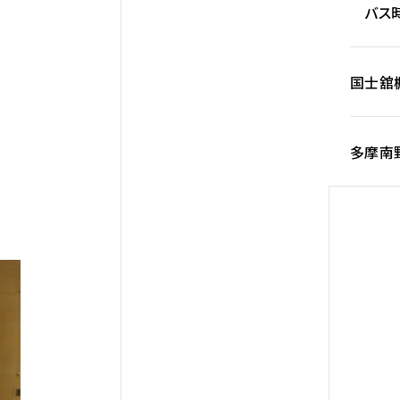
バス時
国士舘
多摩南