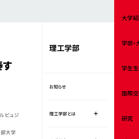
大学紹
学部・
理工学部
奏す
学生生
お知らせ
国際交
理工学部とは
コルビュジ
研究
中部大学