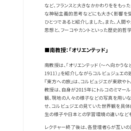
など、フランスと大きなかかわりををもった
な神秘主義的思考などにも大きく影響を受
ひとつであると紹介しました。また、人間
思想と、フーコやカントといった歴史的哲
■南教授：
「オリエンテッド」
南教授は、「オリエンテッド（～へ向かうなどの意
1911）』を紹介しながらコルビュジュエ
『東方への旅』は、コルビュジエが東欧やト
教授は、自身が2015年にトルコのミマ
観、現地の人々の様子などの写真を用い
せ、コルビュジエの見ていた世界観を具体
生の様子や日本との学習環境の違いなど
レクチャー終了後は、各登壇者らが互いの