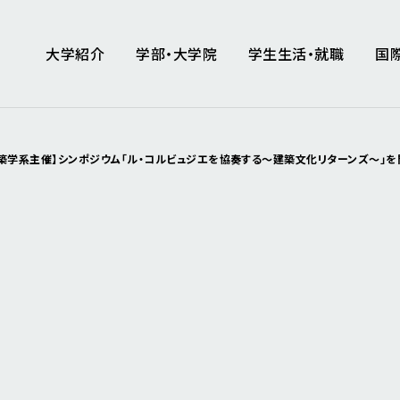
大学紹介
学部・大学院
学生生活・就職
国
築学系主催】シンポジウム「ル・コルビュジエを協奏する〜建築文化リターンズ〜」を