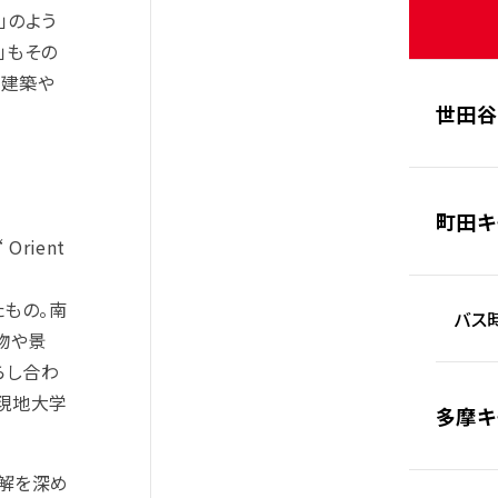
」のよう
」もその
の建築や
世田谷
町田キ
rient
たもの。南
バス時
物や景
らし合わ
現地大学
多摩キ
解を深め