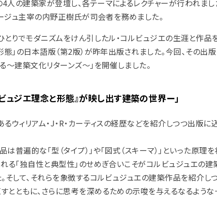
4人の建築家が登壇し、各テーマによるレクチャーが行われまし
マージュ主宰の内野正樹氏が司会者を務めました。
のひとりでモダニズムをけん引したル・コルビュジエの生涯と作品
形態」の日本語版（第2版）が昨年出版されました。今回、その出
する～建築文化リターンズ～」を開催しました。
ルビュジエ理念と形態』が映し出す建築の世界ー」
るウィリアム・J・R・カーティスの経歴などを紹介しつつ出版に
は普遍的な「型（タイプ）」や「図式（スキーマ）」といった原理
まれる「独自性と典型性」のせめぎ合いこそがコルビュジュエの建
た。そして、それらを象徴するコルビュジュエの建築作品を紹介しつ
すとともに、さらに思考を深めるための示唆を与えるなるような