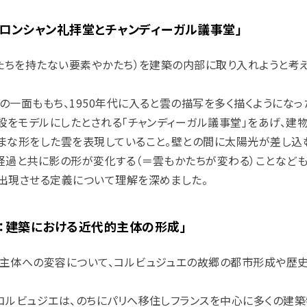
：ロンシャン礼拝堂とチャンディーガル議事堂」
かたちを持たない要素やかたち）を建築の内部に取り入れようと考
の一面ももち、1950年代に入ると雲の描写を多く描くようになっ
設をモデルにしたとされる「チャンディーガル議事堂」をあげ、建
まな形をした雲を表現していること。壁との間に太陽光が差し込
経過と共に影の形が変化する（＝雲もかたちが変わる）ことなど
出現させる定義について理解を深めました。
然：建築における近代的主体の形成」
築主体への変容について、コルビュジュエの故郷の都市形成や歴
コルビュジエは、のちにパリへ移住しフランスを中心に多くの建