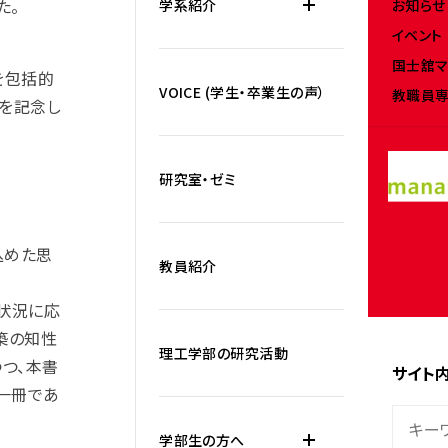
た。
お知らせ
学系紹介
イベント
国士舘マ
を包括的
VOICE (学生・卒業生の声）
教職員専
版を記念し
研究室・ゼミ
込めた思
教員紹介
を状況に応
築の知性
理工学部の研究活動
つ、本書
サイト
一冊であ
学部生の方へ