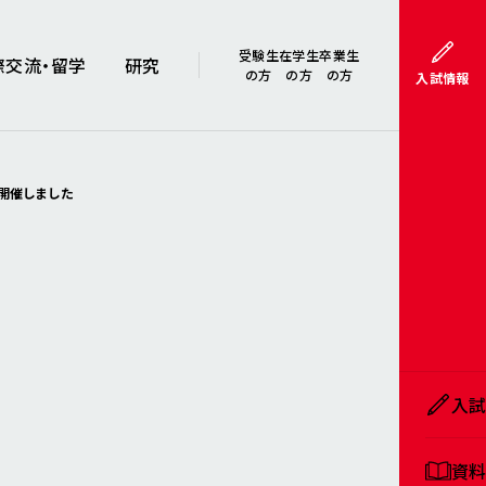
受験生
在学生
卒業生
際交流・留学
研究
の方
の方
の方
入試情報
開催しました
入
資