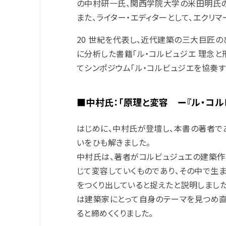
の中村研一氏、関西学院大学の米田明氏の
また、ライター・エディターとして、エクリ
20 世紀を代表し、近代建築の三大巨匠
に分析した書籍「ル・コルビュジエ 理念と
てシンポジウム「ル・コルビュジエを協奏
■中村氏：「原理と変容 ー『ル・コ
はじめに、中村氏が登壇し、本書の著者であ
いをひも解きました。
中村氏は、著者がコルビュジュエの建築作品
じて変容していくものであり、その中で生
をつくり出していると捉えたと説明しまし
は建築家にとって自身のテーマを見つめ直
ると締めくくりました。