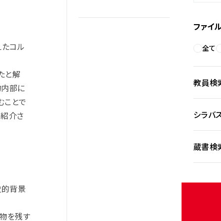
ファイ
えたコル
全て
たと解
教員検
物内部に
むことで
シラバ
も紹介さ
蔵書検
史的背景
築物を残す