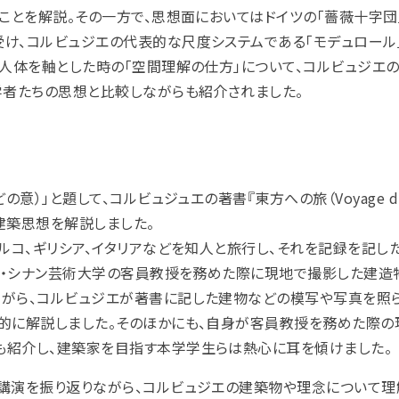
ことを解説。その一方で、思想面においてはドイツの「薔薇十字団
け、コルビュジエの代表的な尺度システムである「モデュロール
や人体を軸とした時の「空間理解の仕方」について、コルビュジエ
学者たちの思想と比較しながらも紹介されました。
）」と題して、コルビュジュエの著書『東方への旅（Voyage d‘ O
の建築思想を解説しました。
ルコ、ギリシア、イタリアなどを知人と旅行し、それを記録を記し
ール・シナン芸術大学の客員教授を務めた際に現地で撮影した建造
ながら、コルビュジエが著書に記した建物などの模写や写真を照
的に解説しました。そのほかにも、自身が客員教授を務めた際の
も紹介し、建築家を目指す本学学生らは熱心に耳を傾けました。
講演を振り返りながら、コルビュジエの建築物や理念について理