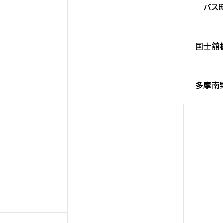
バス時
国士舘
多摩南