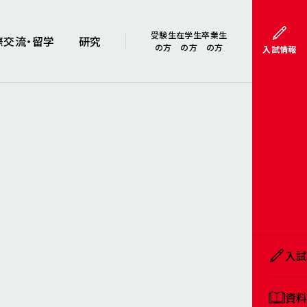
受験生
在学生
卒業生
際交流・留学
研究
の方
の方
の方
入試情報
入
資