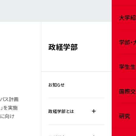
大学紹
学部・
政経学部
学生生
お知らせ
国際交
ンパス計画
」を実施
政経学部とは
研究
現に向け