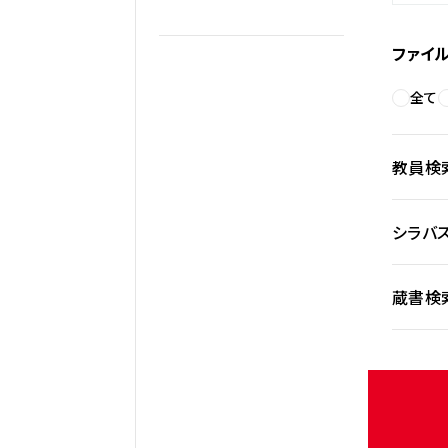
ファイ
全て
教員検
シラバ
蔵書検