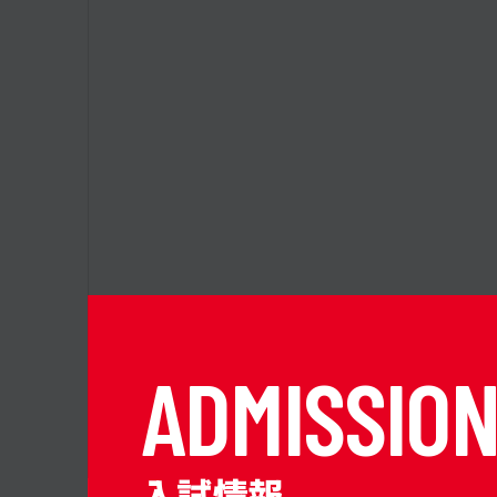
A
D
M
I
S
S
I
O
入試情報