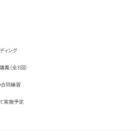
ルディング
別講義（全3回）
の合同練習
けて実施予定