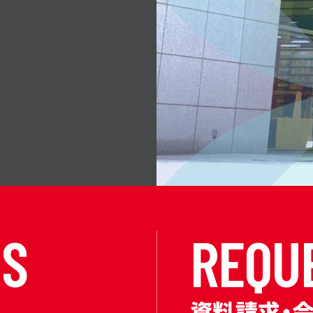
N
S
R
E
Q
U
資料請求・